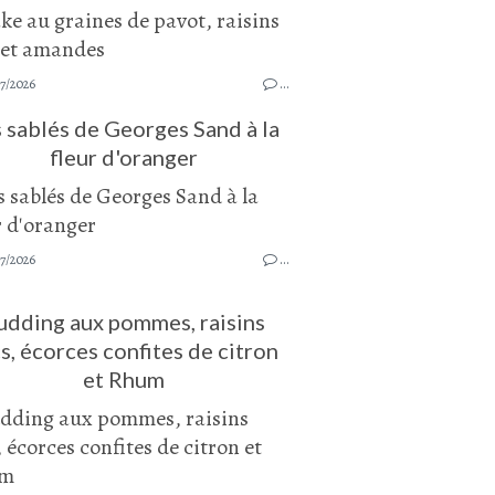
7/2026
…
 sablés de Georges Sand à la
fleur d'oranger
7/2026
…
udding aux pommes, raisins
s, écorces confites de citron
et Rhum