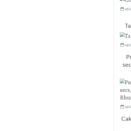
02/
Ta
26/
P
sec
22/
Cak