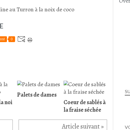
Over
E
ost
0
S
Palets de dames
la noi
Coeur de sablés à
la fraise séchée
VO