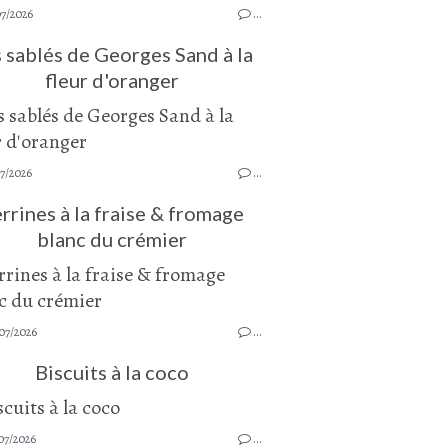
07/2026
…
 sablés de Georges Sand à la
fleur d'oranger
7/2026
…
rrines à la fraise & fromage
blanc du crémier
07/2026
…
Biscuits à la coco
07/2026
…