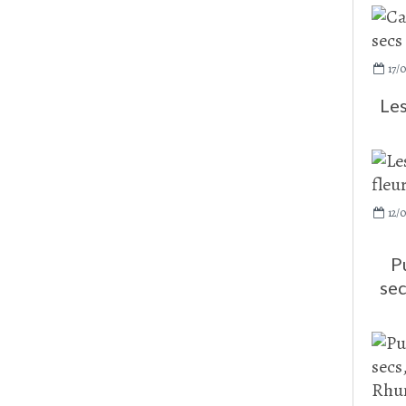
17/0
Les
12/0
P
sec