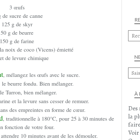
3 œufs
g de sucre de canne
R
125 g de skyr
50 g de beurre
150 g de farine
la noix de coco (Vicens) émietté
N
et de levure chimique
nt
, mélangez les œufs avec le sucre.
, le beurre fondu. Bien mélanger.
le Turron, bien mélanger.
À
rine et la levure sans cesser de remuer.
Des 
ans des empreintes en forme de cœur.
la p
d
, traditionnelle à 180°C, pour 25 à 30 minutes de
faire
n fonction de votre four.
Voir
 attendre 10 minutes avant de les démouler.