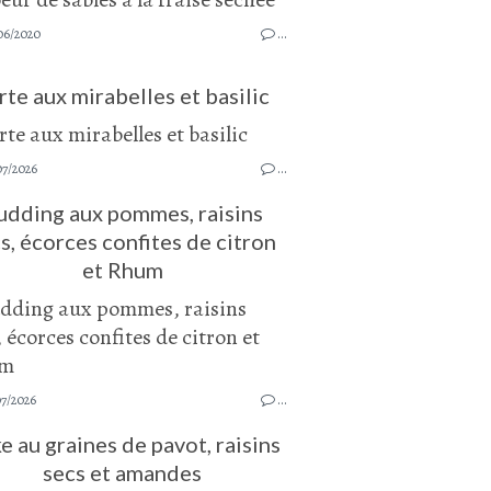
06/2020
…
rte aux mirabelles et basilic
07/2026
…
udding aux pommes, raisins
s, écorces confites de citron
et Rhum
07/2026
…
e au graines de pavot, raisins
secs et amandes