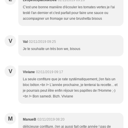
LespetitsplatsdeBéa
02/11/2019 09:26
C'est une bonne manière d'écouler les tomates vertes je l'ai
testé l'an dernier et c'est parfait pour faire une sauce ou
accompagner un fromage sur une brushetta bisous
V
Val
02/11/2019 09:25
Je te souhaite un très bon we, bisous
V
Viviane
02/11/2019 09:17
La seule confiture que je rate systématiquement, j'en fais un
bloc béton.<br /> L'année prochaine, je tenterai ta recette... et
je pourrais peut être enfin réjouir les papilles de l'Homme ;-)
<br /> Bon samedi. Bizh. Viviane
M
ManueB
02/11/2019 08:20
délicieuse confiture, j'en ai aussi fait cette année ! pas de