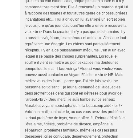
qu'elle à pu voir étaient catégorique plus rien à faire et il n’y
comprenait vraiment rien; Elle à rencontré un marabout qui lui
à fait boire des tisanes et tout autres genre de choses, prières
incantations etc... Il lui a dit qu'on lui avait jeté un sort et bien
je vous jure qu'au jour d'aujourd'hui elle à entière recouvré la
vue. <br /> Dans la création il n'y a pas que des humains. Il y
a aussi les végétaux, les minéraux et animaux. Ainsi que tout
représente une énergie. Les chiens sont particulièrement
réceptifs. Il y en a de puissamment médiums. J'en ai un avec
lequel il se passe des choses surprenantes. Lorsque je
souffre il vient se mettre au point exact de ma douleur et
pompe tout le mal. Il faut voir ça ! Alors si vous voulez vous
pouvez aussi contacter ce Voyant Féticheur.<br /> NB: Mais
méfiez vous des faux ... parce que J'ai été fais avoir, une
personne soit disant ... je leur ai demandé de l'aide, et les
gens profitent des gens qui sont en détresse pour avoir de
l'argent.<br /> Dieu merci, je suis tombé sur ce sérieux
Marabout voyant moustapha qui m'a beaucoup aidé.<br />
Voici son mail, contacter le, au cas vous avez des problème
surtout problème de foyer, Amour affectifs, Retour définitif de
l'être aimé, fidélité, problème de divorce, empêche la
séparation, problèmes familiaux, même les cas les plus
désespéré, crise conjugale, désenvoutement, protection