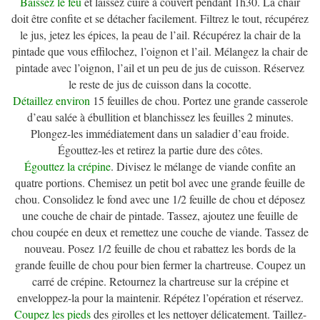
Baissez le feu
et laissez cuire à couvert pendant 1h30. La chair
doit être confite et se détacher facilement. Filtrez le tout, récupérez
le jus, jetez les épices, la peau de l’ail. Récupérez la chair de la
pintade que vous effilochez, l’oignon et l’ail. Mélangez la chair de
pintade avec l’oignon, l’ail et un peu de jus de cuisson. Réservez
le reste de jus de cuisson dans la cocotte.
Détaillez environ
15 feuilles de chou. Portez une grande casserole
d’eau salée à ébullition et blanchissez les feuilles 2 minutes.
Plongez-les immédiatement dans un saladier d’eau froide.
Égouttez-les et retirez la partie dure des côtes.
Égouttez la crépine
. Divisez le mélange de viande confite an
quatre portions. Chemisez un petit bol avec une grande feuille de
chou. Consolidez le fond avec une 1/2 feuille de chou et déposez
une couche de chair de pintade. Tassez, ajoutez une feuille de
chou coupée en deux et remettez une couche de viande. Tassez de
nouveau. Posez 1/2 feuille de chou et rabattez les bords de la
grande feuille de chou pour bien fermer la chartreuse. Coupez un
carré de crépine. Retournez la chartreuse sur la crépine et
enveloppez-la pour la maintenir. Répétez l’opération et réservez.
Coupez les pieds
des girolles et les nettoyer délicatement. Taillez-