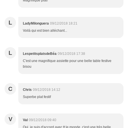
Magnifique plat!
L
LadyMilonguera
09/12/2018 18:21
Voilà qui est bien alléchant...
L
LespetitsplatsdeBéa
09/12/2018 17:38
C'est une magnifique assiette pour une belle table festive
bisou
C
Chris
09/12/2018 14:12
Superbe plat festif
V
Val
09/12/2018 09:40
Oui, je suis d'accord avec tt le monde, c'est une très belle