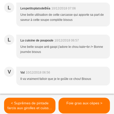
L
LespetitsplatsdeBéa
10/12/2018 07:06
Une belle utilisation de cette carcasse qui apporte sa part de
saveur à cette soupe compléte bisous
L
La cuisine de poupoule
10/12/2018 06:57
Une belle soupe anti gaspi j'adore le chou kale<br /> Bonne
journée bisous
V
Val
10/12/2018 06:56
Il va vraiment falloir que je le goûte ce chou! Bisous
< Suprêmes de pintade
Foie gras aux cèpes >
farcis aux girolles et cuisses
en chartreuse