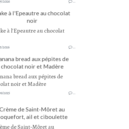
05/2026
…
ke à l'Epeautre au chocolat
noir
05/2026
…
anana bread aux pépites de
chocolat noir et Madère
09/2025
…
Crème de Saint-Môret au
oquefort, ail et ciboulette