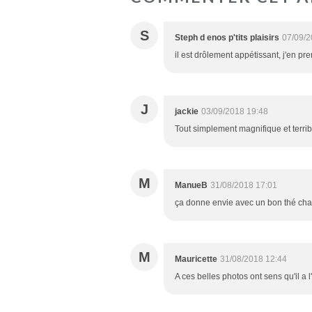
S
Steph d enos p'tits plaisirs
07/09/2
il est drôlement appétissant, j'en pre
J
jackie
03/09/2018 19:48
Tout simplement magnifique et terr
M
ManueB
31/08/2018 17:01
ça donne envie avec un bon thé chau
M
Mauricette
31/08/2018 12:44
A ces belles photos ont sens qu'il a l