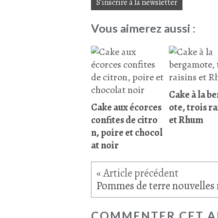
S'inscrire à la newsletter
Vous aimerez aussi :
Cake à la b
Cake aux écorces
ote, trois ra
confites de citro
et Rhum
n, poire et chocol
at noir
COMMENTER CET A