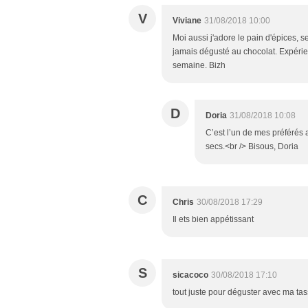
V
Viviane
31/08/2018 10:00
Moi aussi j'adore le pain d'épices, s
jamais dégusté au chocolat. Expérien
semaine. Bizh
D
Doria
31/08/2018 10:08
C’est l’un de mes préférés a
secs.<br /> Bisous, Doria
C
Chris
30/08/2018 17:29
Il ets bien appétissant
S
sicacoco
30/08/2018 17:10
tout juste pour déguster avec ma tasse