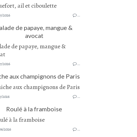
07/2026
…
alade de papaye, mangue &
avocat
07/2026
…
che aux champignons de Paris
7/2026
…
Roulé à la framboise
06/2026
…