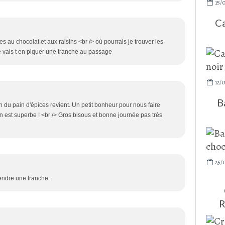
15/
Ca
es au chocolat et aux raisins <br /> où pourrais je trouver les
e vais t en piquer une tranche au passage
12/
B
n du pain d'épices revient. Un petit bonheur pour nous faire
tien est superbe ! <br /> Gros bisous et bonne journée pas très
25/
rendre une tranche.
R