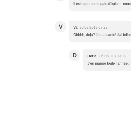
il est superbe ce pain d'épices, mer
V
Val
30/08/2018 07:29
Ohhhh, déjà? Je plaisante! J'ai tell
D
Doria
30/08/2018 09:35
J’en mange toute l’année, j