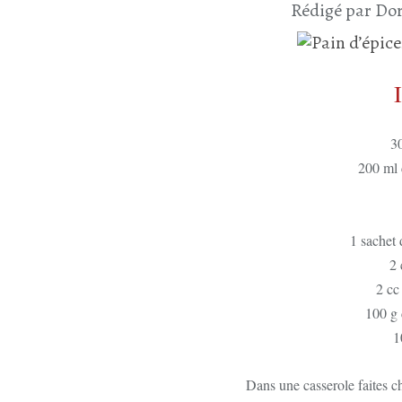
Rédigé par Dor
30
200 ml 
1 sachet 
2 
2 cc
100 g 
1
Dans une casserole faites cha