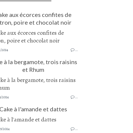
ake aux écorces confites de
tron, poire et chocolat noir
1/2024
…
 à la bergamote, trois raisins
et Rhum
1/2024
…
Cake à l'amande et dattes
9/2024
…