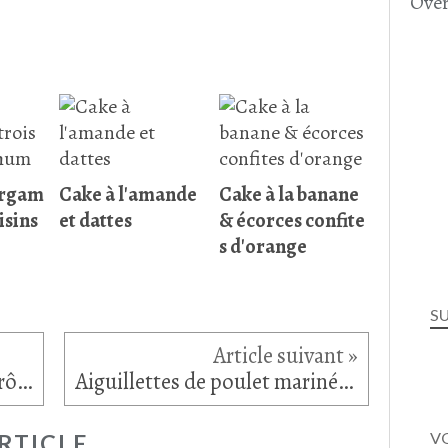
Over
ergam
Cake à l'amande
Cake à la banane
isins
et dattes
& écorces confite
s d'orange
S
Pommes de terre nouvelles rôties
Aiguillettes de poulet marinées au citron
VO
RTICLE