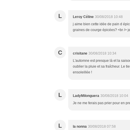
L
Leroy Céline
30/08/2018 10:48
j aime bien cette idée de pain d épic
graines de courge épicées? <br /> j
C
crisitane
30/08/2018 10:34
L'automne est presque là et la saiso
oublier la pluie et sa fraîcheur. Le 
ensoleillée !
L
LadyMilonguera
30/08/2018 10:04
Je ne me ferais pas prier pour en p
L
la nonna
30/08/2018 07:58