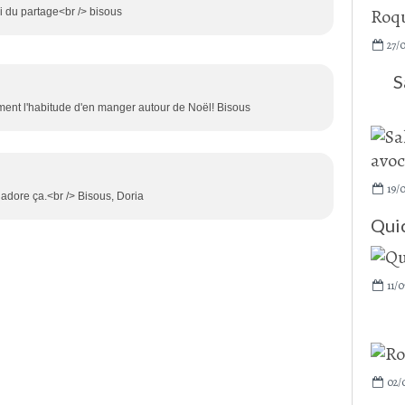
ci du partage<br /> bisous
27/
S
ement l'habitude d'en manger autour de Noël! Bisous
19/
’adore ça.<br /> Bisous, Doria
Qui
11/0
02/