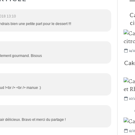
C
018 13:10
ci
ndrais bien une petite part pour le dessert !!!
14/1
iblement gourmand. Bisous
Cake
d !<br /> <br /> manue :)
10/1
'air délicieux. Bravo et merci du partage !
12/0