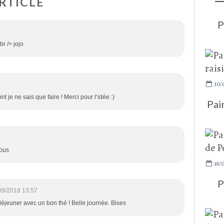
RTICLE
P
<br /> jojo
30/
t je ne sais que faire ! Merci pour l’idée :)
Pai
sous
16/0
P
09/2018 13:57
déjeuner avec un bon thé ! Belle journée. Bises