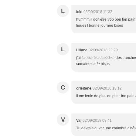
L
lolo
03/09/2018 11:33
hummm il doit être trop bon ton pai
figues ! bonne journée bises
L
Liliane
02/09/2018 23:29
j'ai fait confire et sécher des tranc
semaine<br /> bises
C
crisitane
02/09/2018 10:12
Il me tente de plus en plus, ton pai
V
Val
02/09/2018 09:41
Tu devrais ouvrir une chambre d'hôtes