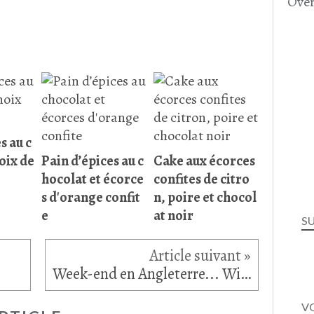
Over
s au c
oix de
Pain d’épices au c
Cake aux écorces
hocolat et écorce
confites de citro
s d'orange confit
n, poire et chocol
e
at noir
S
Week-end en Angleterre... Windsor (1)
VO