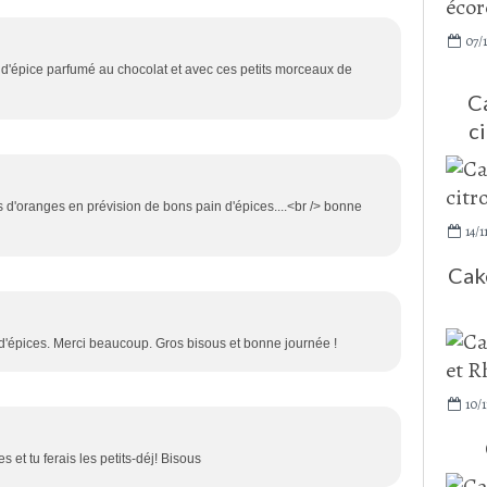
07/1
n d'épice parfumé au chocolat et avec ces petits morceaux de
C
ci
hes d'oranges en prévision de bons pain d'épices....<br /> bonne
14/1
Cake
n d'épices. Merci beaucoup. Gros bisous et bonne journée !
10/1
 et tu ferais les petits-déj! Bisous