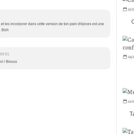
12/0
t les incorporer dans cette version de ton pain d'épices est une
. Bizh
 09:01
04/
am ! Bisous
21/
T