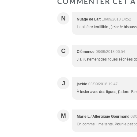
COMMENTER CET A
N
Nuage de Lait
10/09/2018 14:52
Il doit être terriiiible ;-) <br /> bisous
C
Clémence
08/09/2018 06:54
J’ai justement des figues séchées don
J
jackie
03/09/2018 19:47
À tester avec des figues, j'adore. Bi
M
Marie L / Allergique Gourmand
03/
Oh comme il me tente. Pour le petit 