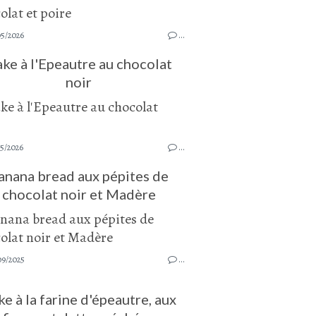
05/2026
…
ke à l'Epeautre au chocolat
noir
05/2026
…
anana bread aux pépites de
chocolat noir et Madère
09/2025
…
e à la farine d'épeautre, aux