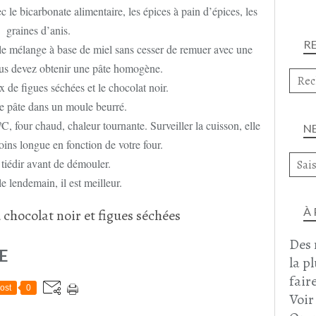
 le bicarbonate alimentaire, les épices à pain d’épices, les
graines d’anis.
R
 le mélange à base de miel sans cesser de remuer avec une
ous devez obtenir une pâte homogène.
 de figues séchées et le chocolat noir.
e pâte dans un moule beurré.
, four chaud, chaleur tournante. Surveiller la cuisson, elle
N
oins longue en fonction de votre four.
 tiédir avant de démouler.
e lendemain, il est meilleur.
À
Des 
E
la p
faire
ost
0
Voir