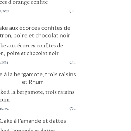
2/2017
…
ake aux écorces confites de
tron, poire et chocolat noir
1/2024
…
 à la bergamote, trois raisins
et Rhum
1/2024
…
Cake à l'amande et dattes