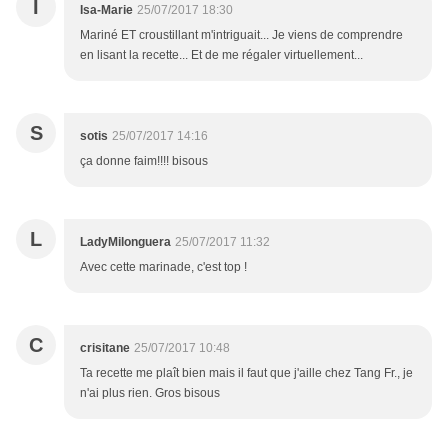
I
Isa-Marie
25/07/2017 18:30
Mariné ET croustillant m'intriguait... Je viens de comprendre
en lisant la recette... Et de me régaler virtuellement...
S
sotis
25/07/2017 14:16
ça donne faim!!!! bisous
L
LadyMilonguera
25/07/2017 11:32
Avec cette marinade, c'est top !
C
crisitane
25/07/2017 10:48
Ta recette me plaît bien mais il faut que j'aille chez Tang Fr., je
n'ai plus rien. Gros bisous