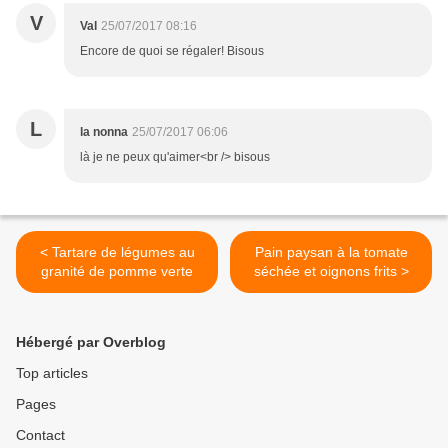
V
Val
25/07/2017 08:16
Encore de quoi se régaler! Bisous
L
la nonna
25/07/2017 06:06
là je ne peux qu'aimer<br /> bisous
< Tartare de légumes au
Pain paysan à la tomate
granité de pomme verte
séchée et oignons frits >
Hébergé par Overblog
Top articles
Pages
Contact