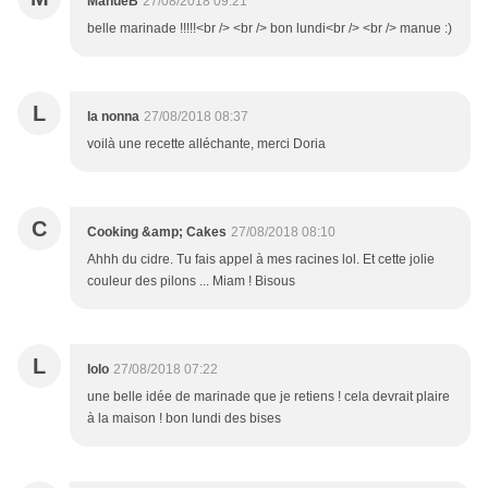
ManueB
27/08/2018 09:21
belle marinade !!!!!<br /> <br /> bon lundi<br /> <br /> manue :)
L
la nonna
27/08/2018 08:37
voilà une recette alléchante, merci Doria
C
Cooking &amp; Cakes
27/08/2018 08:10
Ahhh du cidre. Tu fais appel à mes racines lol. Et cette jolie
couleur des pilons ... Miam ! Bisous
L
lolo
27/08/2018 07:22
une belle idée de marinade que je retiens ! cela devrait plaire
à la maison ! bon lundi des bises