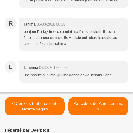
Oh se poulet a l'air extra <br /> Bonne journée <br /> Bises
R
rahima
06/03/2018 06:38
bonjour Doria,<br /> ce poulet m'a l'air succulent, il devrait
faire le bonheur de mon fils Maciste qui adore le poulet au
citron.<br /> biz biz rahima
L
la nonna
06/03/2018 06:23
une recette sublime, qui me donne envie, bisous Doria
< Cookies tout chocolat,
Pancakes de Aunt Jemima
recette vegan
>
Hébergé par Overblog