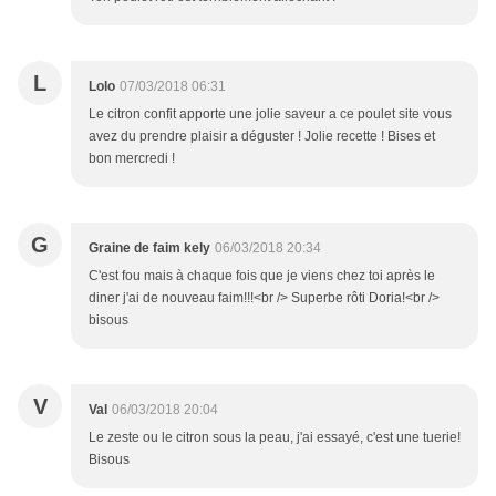
L
Lolo
07/03/2018 06:31
Le citron confit apporte une jolie saveur a ce poulet site vous
avez du prendre plaisir a déguster ! Jolie recette ! Bises et
bon mercredi !
G
Graine de faim kely
06/03/2018 20:34
C'est fou mais à chaque fois que je viens chez toi après le
diner j'ai de nouveau faim!!!<br /> Superbe rôti Doria!<br />
bisous
V
Val
06/03/2018 20:04
Le zeste ou le citron sous la peau, j'ai essayé, c'est une tuerie!
Bisous