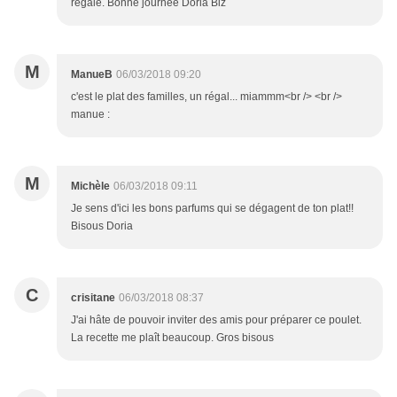
régalé. Bonne journée Doria Biz
M
ManueB
06/03/2018 09:20
c'est le plat des familles, un régal... miammm<br /> <br />
manue :
M
Michèle
06/03/2018 09:11
Je sens d'ici les bons parfums qui se dégagent de ton plat!!
Bisous Doria
C
crisitane
06/03/2018 08:37
J'ai hâte de pouvoir inviter des amis pour préparer ce poulet.
La recette me plaît beaucoup. Gros bisous