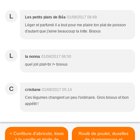
L
Les petits plats de Béa
01/08/2017 08:49
Léger et parfumé il a tout pour me plaire ton plat de poisson
d'autant que j'aime beaucoup la lotte. Bisous
L
la nonna
01/08/2017 06:50
quel joli plat<br /> bisous
C
crisitane
01/08/2017 05:14
Ces légumes changent un peu l'ordinaire. Gros bisous et bon
appétit !
< Confiture d'abricots, kiwis
Roulé de poulet, duxelles
à la vanille et étoile de
de champignons et