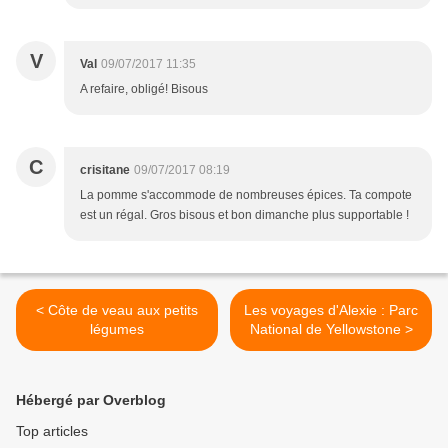
V
Val
09/07/2017 11:35
A refaire, obligé! Bisous
C
crisitane
09/07/2017 08:19
La pomme s'accommode de nombreuses épices. Ta compote
est un régal. Gros bisous et bon dimanche plus supportable !
< Côte de veau aux petits
Les voyages d'Alexie : Parc
légumes
National de Yellowstone >
Hébergé par Overblog
Top articles