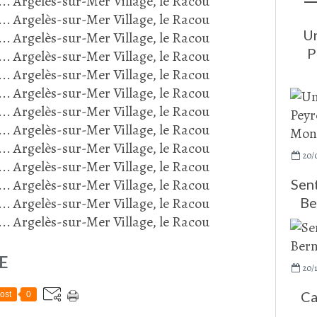
Un
P
20/
Sent
Be
E
20/
Ca
ost
0