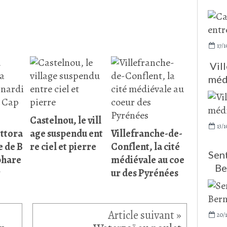
17/1
Vil
méd
Castelnou, le vill
13/1
ittora
age suspendu ent
Villefranche-de-
ge de B
re ciel et pierre
Conflent, la cité
Sent
phare
médiévale au coe
Be
r
ur des Pyrénées
20/