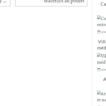
Saumon et calamars au curry rouge
Waterzoï au poulet
Ca
17/1
Vil
méd
13/1
A