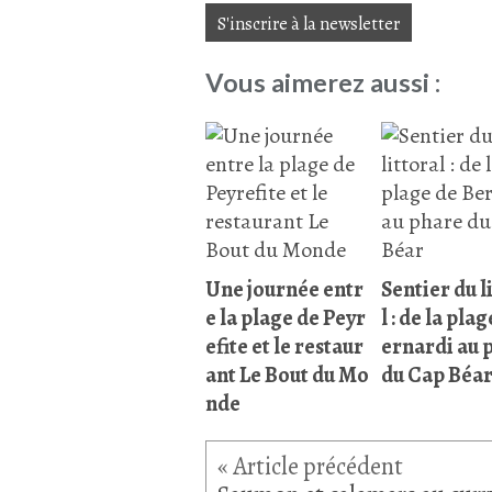
S'inscrire à la newsletter
Vous aimerez aussi :
Une journée entr
Sentier du l
e la plage de Peyr
l : de la pla
efite et le restaur
ernardi au 
ant Le Bout du Mo
du Cap Béa
nde