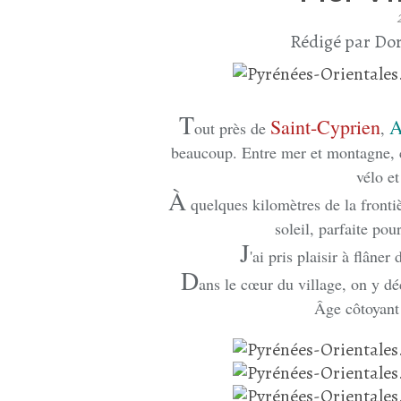
Rédigé par Dor
T
Saint-Cyprien
A
out près de
,
beaucoup. Entre mer et montagne, c'
vélo et
À
quelques kilomètres de la frontiè
soleil, parfaite pou
J
'ai pris plaisir à flâner
D
ans le cœur du village, on y d
Âge côtoyant