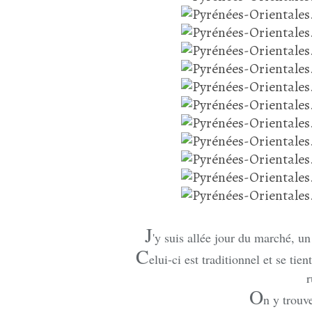
J
'y suis allée jour du marché, un
C
elui-ci est traditionnel et se tie
r
O
n y trouv