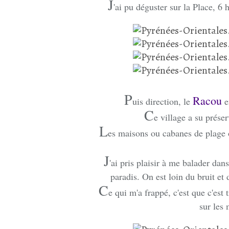
J
'ai pu déguster sur la Place, 6
P
Racou
uis direction, le
e
C
e village a su préser
L
es maisons ou cabanes de plage o
J
'ai pris plaisir à me balader dan
paradis. On est loin du bruit et
C
e qui m'a frappé, c'est que c'est
sur les