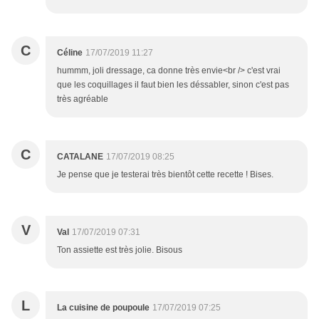
C
Céline
17/07/2019 11:27
hummm, joli dressage, ca donne très envie<br /> c'est vrai
que les coquillages il faut bien les déssabler, sinon c'est pas
très agréable
C
CATALANE
17/07/2019 08:25
Je pense que je testerai très bientôt cette recette ! Bises.
V
Val
17/07/2019 07:31
Ton assiette est très jolie. Bisous
L
La cuisine de poupoule
17/07/2019 07:25