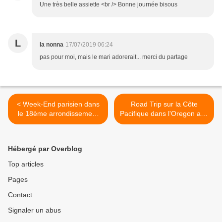
Une très belle assiette <br /> Bonne journée bisous
L
la nonna
17/07/2019 06:24
pas pour moi, mais le mari adorerait... merci du partage
< Week-End parisien dans
Road Trip sur la Côte
le 18ème arrondissement
Pacifique dans l'Oregon aux
(4) La Recyclerie
USA... (13) Hillsboro >
Hébergé par Overblog
Top articles
Pages
Contact
Signaler un abus