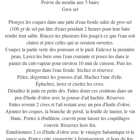
Poivre du moulin aux 5 baies
Gros sel
Plongez les coques dans une jatte d'eau froide salée de gros sel
(100 gr de sel par litre d'eau) pendant 2 heures pour leur faire
rendre leur sable. Rincez-les plusieurs fois jusqu'à ce que l'eau soit
claires et jetez celles qui se seraient ouvertes.
Coupez la partie verte des poireaux et le pied. Enlevez la première
peau. Lavez-les bien sous l'eau courante et posez-les dans le
panier du cuit-vapeur pour environ 10 min de cuisson. Puis les
plonger dans l'eau froide. Séchez et réservez.
Pelez, dégermez les gousses d'ail. Hachez l'une d'elle.
Épluchez, lavez et ciselez les cives.
Détaillez le pain en petits dés. Faites dorer ces croûtons dans un
peu d'huile d'olive avec la gousse d'ail hachée. Réservez.
Faites revenir 2 cives et l'ail restant avec un peu d'huile d'olive.
Ajoutez les coques, la branche de persil, la feuille de laurier, le vin
blanc. Portez à ébullition, couvrir pour laisser les coquillages
s'ouvrir. Réservez hors feu.
Émulsionnez 2 cs d'huile d'olive avec le vinaigre balsamique et la
sauce soja. Portez cette vinaigrette à frémissement, et hors du feu,