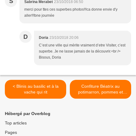
S
Sabrina Merabet
23/10/2018 06:50
merci pour ttes ces superbes photos!!!ca donne envie d'y
aller!!!bne journée
D
Doria
23/10/2018 20:06
C’est une ville qui mérite vraiment d’etre Visiter, c’est
superbe. Je ne lasse jamais de la découvrir.<br />
Bisous, Doria
< Blinis au basilic et à la
Confiture Béatrix au
vache qui rit
potimarron, pommes et
vanille >
Hébergé par Overblog
Top articles
Pages