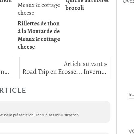
 thon
Quiche au thon et
Over
brocoli
Rillettes de thon
à la Moutarde de
Meaux & cottage
cheese
Road Trip en Ecosse... Inverness (1)
Road Trip en Ecosse... Inverness (2)
RTICLE
S
 et belle présentation !<br /> bises<br /> sicacoco
VO