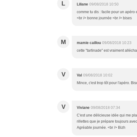
L
Liliane
09/08/2018 10:50
comme tu dis : facile pour un apéro
<br /> bonne journée <br /> bises
M
mamie caillou
09/08/2018 10:23
cette "tartinade" est vraiment allécha
V
Val
09/08/2018 10:02
Mince, c'est trop tôt pour l'apéro. Bi
V
Viviane
09/08/2018 07:34
C'est une délicieuse idée qui me plai
rillettes que je prépare toujours av
Agréable journée. <br /> Bizh