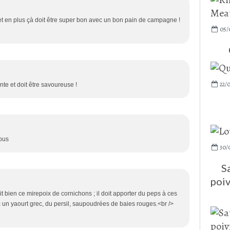
 et en plus çà doit être super bon avec un bon pain de campagne !
05/
22/
nte et doit être savoureuse !
sous
30/
S
poiv
t bien ce mirepoix de cornichons ; il doit apporter du peps à ces
ec un yaourt grec, du persil, saupoudrées de baies rouges.<br />