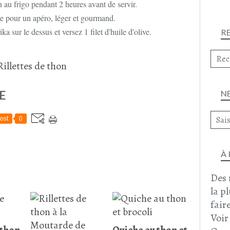
 au frigo pendant 2 heures avant de servir.
ile pour un apéro, léger et gourmand.
a sur le dessus et versez 1 filet d'huile d'olive.
R
E
N
ost
0
À
Des 
la p
faire
Voir