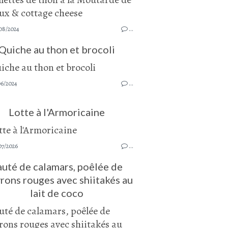
08/2024
…
Quiche au thon et brocoli
06/2024
…
Lotte à l'Armoricaine
07/2026
…
auté de calamars, poêlée de
rons rouges avec shiitakés au
lait de coco