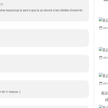
:08
’aime beaucoup le peo’s que tu as donné à tes rillettes Doria!<br
28/
08/
28/
ée<br /> manue :)
Ril
d