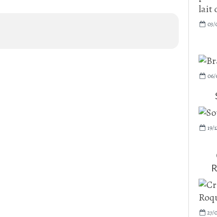
03/
06/
19/1
R
27/