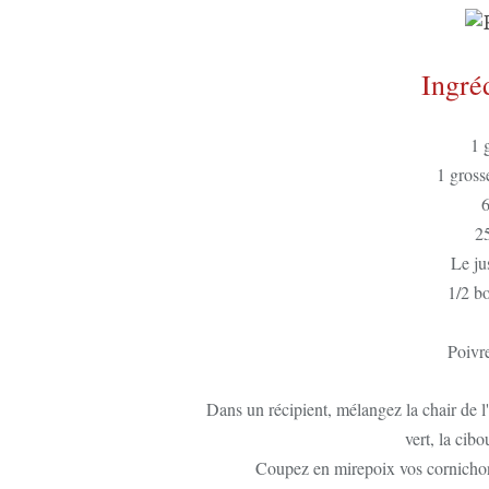
Ingré
1 
1 gross
6
2
Le jus
1/2 bo
Poivr
Dans un récipient, mélangez la chair de l'a
vert, la cibo
Coupez en mirepoix vos cornichons