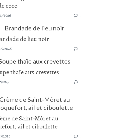
07/2026
…
Brandade de lieu noir
05/2026
…
Soupe thaïe aux crevettes
2/2025
…
Crème de Saint-Môret au
oquefort, ail et ciboulette
07/2026
…