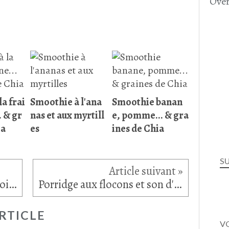
Over
a frai
Smoothie à l'ana
Smoothie banan
. & gr
nas et aux myrtill
e, pomme... & gra
ia
es
ines de Chia
S
Salade Vegan aux haricots noirs sauce chipotle
Porridge aux flocons et son d'avoine, graines de chia, fruits secs et banane
RTICLE
VO