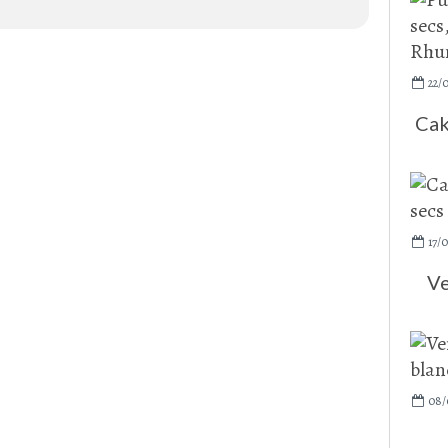
22/
Cak
17/0
Ve
08/