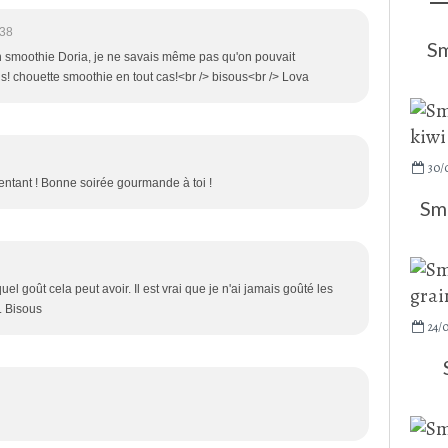
:38
Sm
n smoothie Doria, je ne savais même pas qu'on pouvait
! chouette smoothie en tout cas!<br /> bisous<br /> Lova
30/
 tentant ! Bonne soirée gourmande à toi !
Smo
l goût cela peut avoir. Il est vrai que je n'ai jamais goûté les
i. Bisous
24/0