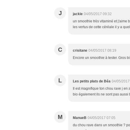
J
jackie
04/05/2017 09:32
un smoothie très vitaminé et j'aime b
les vertus de cette céréale il y a qu
C
crisitane
04/05/2017 08:19
Encore un smoothie à tester. Gros b
L
Les petits plats de Béa
04/05/2017
Il est magnifique ton chou rave j en
bio également ils ne sont pas aussi
M
ManueB
04/05/2017 07:05
du chou rave dans un smoothie ? pour