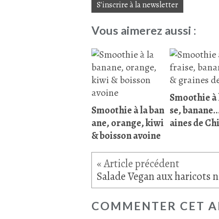
S'inscrire à la newsletter
Vous aimerez aussi :
Smoothie à l
Smoothie à la ban
se, banane..
ane, orange, kiwi
aines de Ch
& boisson avoine
COMMENTER CET A