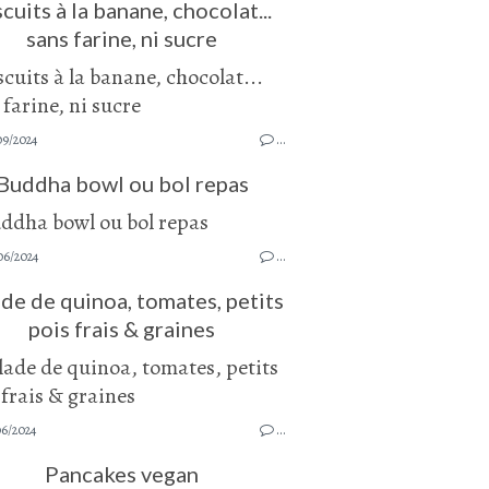
cuits à la banane, chocolat...
sans farine, ni sucre
09/2024
…
Buddha bowl ou bol repas
06/2024
…
de de quinoa, tomates, petits
pois frais & graines
06/2024
…
Pancakes vegan