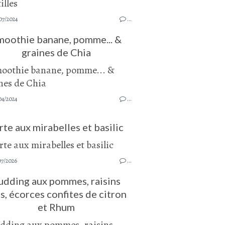
07/2024
…
moothie banane, pomme... &
graines de Chia
04/2024
…
rte aux mirabelles et basilic
07/2026
…
udding aux pommes, raisins
s, écorces confites de citron
et Rhum