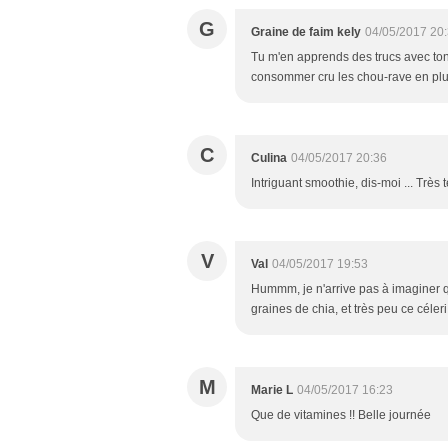
G
Graine de faim kely
04/05/2017 20
Tu m'en apprends des trucs avec to
consommer cru les chou-rave en plus
C
Culina
04/05/2017 20:36
Intriguant smoothie, dis-moi ... Très
V
Val
04/05/2017 19:53
Hummm, je n'arrive pas à imaginer que
graines de chia, et très peu ce céler
M
Marie L
04/05/2017 16:23
Que de vitamines !! Belle journée