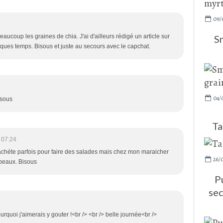
09/
S
eaucoup les graines de chia. J'ai d'ailleurs rédigé un article sur
elques temps. Bisous et juste au secours avec le capchat.
04/
isous
Ta
 07:24
 achéte parfois pour faire des salades mais chez mon maraicher
26/
 beaux. Bisous
P
sec
quoi j'aimerais y gouter !<br /> <br /> belle journée<br />