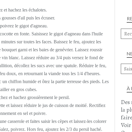
z et hachez les échalotes.
gousses d'ail puis les écraser.
R
 poivrez le gigot d'agneau.
ocotte en fonte. Saisissez le gigot d'agneau dans l'huile
minutes sur toutes les faces. Baissez le feu, ajoutez les
le bouquet garni et les baies de genévrier. Laissez roussir
N
 vin blanc. Laissez réduire au 3/4 puis versez le fond de
llition, décollez les sucs avec une spatule. Réduire le feu,
feu doux, en retournant la viande tous les 1/4 d'heures.
 un chiffon humide et ôtez la partie terreuse des pieds. Les
À
ailler en gros cubes.
chez et hachez grossièrement le persil.
Des 
te et laissez réduire le jus de cuisson de moitié. Rectifiez
la p
onnement en sel et poivre.
faire
ne casserole et faites saisir les cèpes et laissez-les colorer
Voir
alez, poivrez. Hors feu, ajoutez les 2/3 du persil haché.