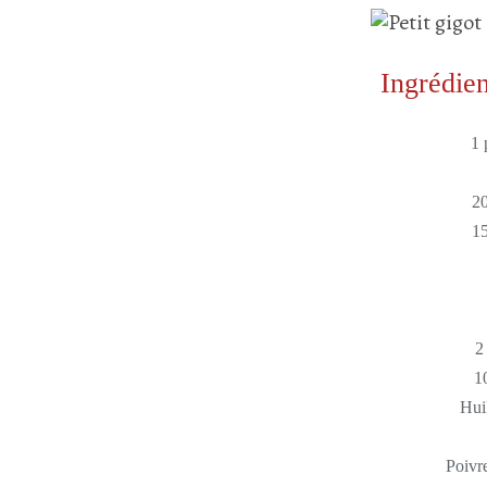
Ingrédien
1 
20
15
2
1
Huil
Poivr