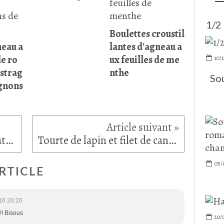
1/2
Boulettes croustil
neau a
lantes d'agneau a
de ro
ux feuilles de me
10/1
estrag
nthe
Sou
gnons
Doria en Ecosse (1)... Le Château d'Edimbourg
Tourte de lapin et filet de canard aux trompettes de la mort et girolles
05/
RTICLE
16 20:20
! Bisous
20/