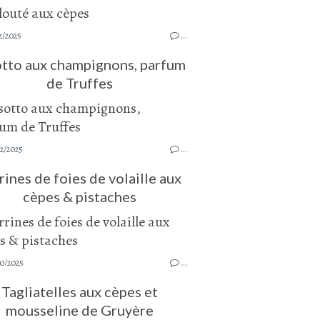
2/2025
…
otto aux champignons, parfum
de Truffes
2/2025
…
rines de foies de volaille aux
cèpes & pistaches
10/2025
…
Tagliatelles aux cèpes et
mousseline de Gruyère