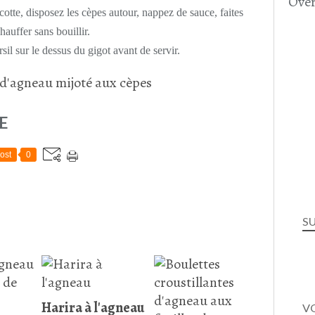
Over
otte, disposez les cèpes autour, nappez de sauce, faites
hauffer sans bouillir.
sil sur le dessus du gigot avant de servir.
E
ost
0
S
Harira à l'agneau
VO