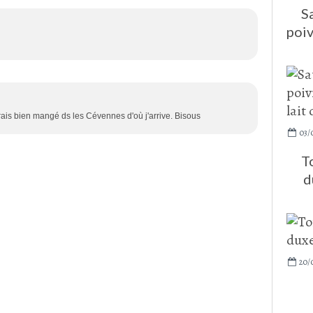
S
poiv
ais bien mangé ds les Cévennes d'où j'arrive. Bisous
03/
T
d
20/