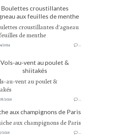
Boulettes croustillantes
gneau aux feuilles de menthe
4/2024
…
Vols-au-vent au poulet &
shiitakés
08/2026
…
che aux champignons de Paris
7/2026
…