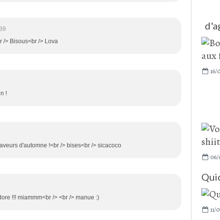
d'a
:39
 /> Bisous<br /> Lova
16/0
n !
 saveurs d'automne !<br /> bises<br /> sicacoco
06/
Qui
adore !!! miammm<br /> <br /> manue :)
11/0