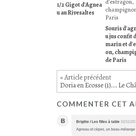
1/2 Gigot d'Agnea
u au Rivesaltes
Souris d'ag
u jus confit 
marin et d'
on, champi
de Paris
COMMENTER CET A
B
Brigitte / Les filles à table
02/11/20
Agneau et cèpes, un beau mélange !