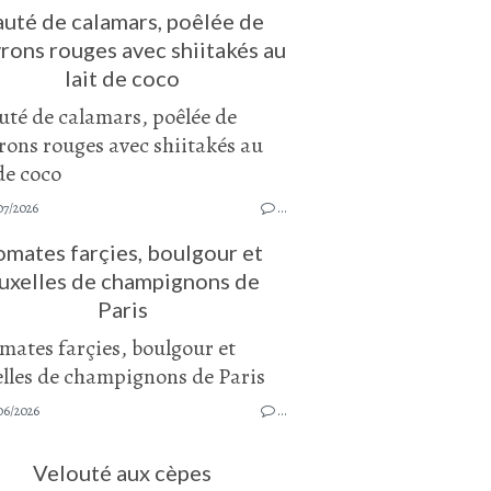
auté de calamars, poêlée de
rons rouges avec shiitakés au
lait de coco
07/2026
…
omates farçies, boulgour et
uxelles de champignons de
Paris
06/2026
…
Velouté aux cèpes