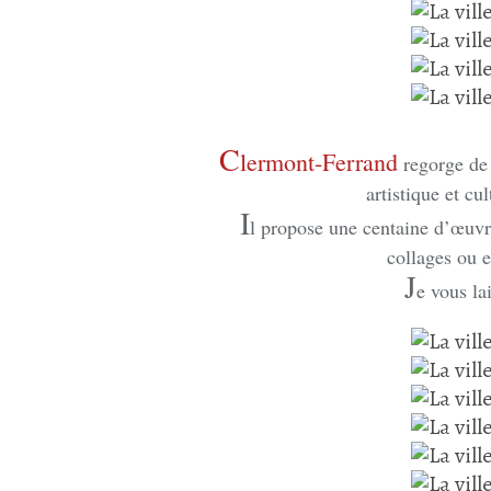
C
lermont-Ferrand
regorge de 
artistique et cu
I
l propose une centaine d’œuvres
collages ou 
J
e vous la