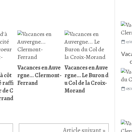
17/0
Vaca
Vacances en Auve
Vacances en Auve
'à côt
rgne... Clermont-
rgne... Le Buron d
é raffi
Ferrand
u Col de la Croix-
05/
r de C
Morand
rrand