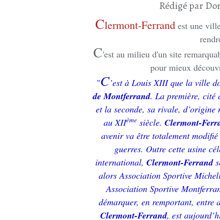
Rédigé par Dor
C
lermont-Ferrand
est une vill
rendr
C
'est au milieu d'un site remarqua
pour mieux découvri
C
"
’est à Louis XIII que la ville 
de Montferrand
. La première, cité
et la seconde, sa rivale, d’origin
ème
au XII
siècle.
Clermont-Fer
avenir va être totalement modifié
guerres. Outre cette usine cé
international,
Clermont-Ferrand
s
alors Association Sportive Micheli
Association Sportive Montferran
démarquer, en remportant, entre a
Clermont-Ferrand
, est aujourd’h