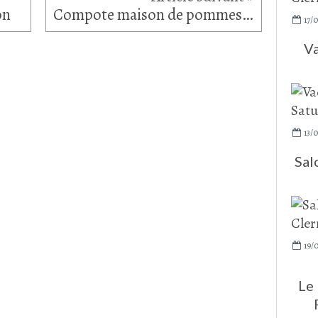
on
Compote maison de pommes, poires & clémentines
17/0
Va
13/0
Sal
19/0
Le 