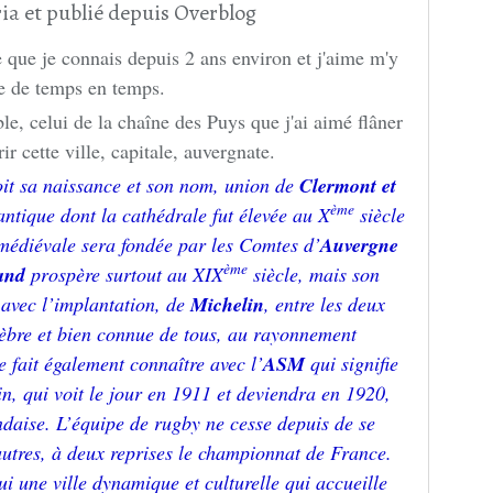
ia et publié depuis Overblog
e que je connais depuis 2 ans environ et j'aime m'y
e de temps en temps.
ble, celui de la chaîne des Puys que j'ai aimé flâner
r cette ville, capitale, auvergnate.
doit sa naissance et son nom, union de
Clermont et
ème
 antique dont la cathédrale fut élevée au X
siècle
e médiévale sera fondée par les Comtes d’
Auvergne
ème
rand
prospère surtout au XIX
siècle, mais son
 avec l’implantation, de
Michelin
, entre les deux
lèbre et bien connue de tous, au rayonnement
e fait également connaître avec l’
ASM
qui signifie
n, qui voit le jour en 1911 et deviendra en 1920,
daise. L’équipe de rugby ne cesse depuis de se
utres, à deux reprises le championnat de France.
ui une ville dynamique et culturelle qui accueille