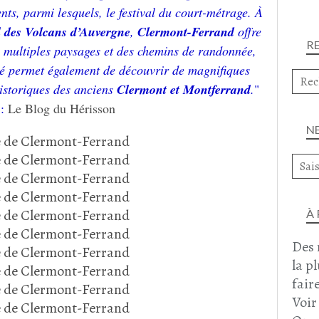
s, parmi lesquels, le festival du court-métrage. À
 des Volcans d’Auvergne
,
Clermont-Ferrand
offre
R
 multiples paysages et des chemins de randonnée,
té permet également de découvrir de magnifiques
istoriques des anciens
Clermont et Montferrand
.
"
 :
Le Blog du Hérisson
N
À
Des 
la p
faire
Voir