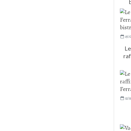
15/
Le
ra
12/1