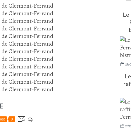
Le 
15/
Le
ra
E
ost
0
12/1