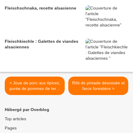
Fleischschnaka, recette alsacienne
Fleischkiechle : Galettes de viandes
alsaciennes
< Joue de porc aux épices,
Rôti de pintade désossée et
purée de pommes de terre
farce forestière >
aux trompettes de la mort
Hébergé par Overblog
Top articles
Pages