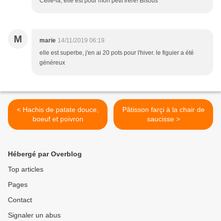
Celle-là, elle est pour mon petit frère! Bisous
M
marie
14/11/2019 06:19
elle est superbe, j'en ai 20 pots pour l'hiver. le figuier a été
généreux
< Hachis de patate douce,
Pâtisson farçi à la chair de
boeuf et poivron
saucisse >
Hébergé par Overblog
Top articles
Pages
Contact
Signaler un abus