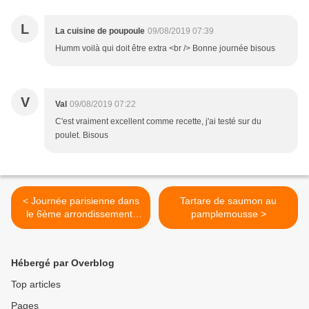
L
La cuisine de poupoule
09/08/2019 07:39
Humm voilà qui doit être extra <br /> Bonne journée bisous
V
Val
09/08/2019 07:22
C'est vraiment excellent comme recette, j'ai testé sur du
poulet. Bisous
< Journée parisienne dans
Tartare de saumon au
le 6ème arrondissement,
pamplemousse >
Cour du Commerce Saint-
André
Hébergé par Overblog
Top articles
Pages