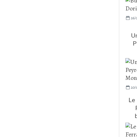
26/
Un
P
20/
Le 