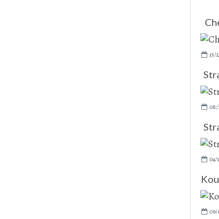
Che
15/1
Str
08/
Str
04/1
Kou
09/