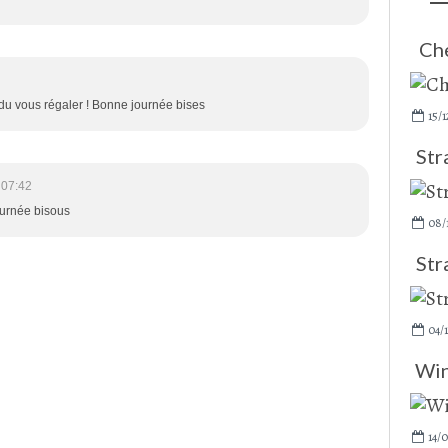
Che
du vous régaler ! Bonne journée bises
15/1
Str
 07:42
ournée bisous
08/
Str
04/1
Win
14/0