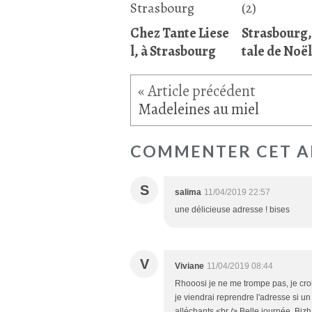
Chez Tante Liese
Strasbourg,
l, à Strasbourg
tale de Noël
Madeleines au miel
COMMENTER CET A
S
salima
11/04/2019 22:57
une délicieuse adresse ! bises
V
Viviane
11/04/2019 08:44
Rhooosi je ne me trompe pas, je croi
je viendrai reprendre l'adresse si un
alléchants.<br /> Belle journée. Bizh