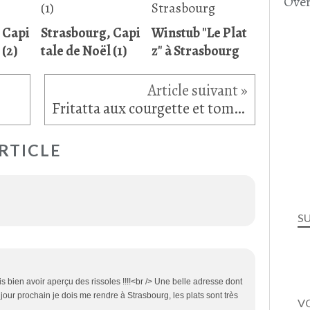
Over
 Capi
Strasbourg, Capi
Winstub "Le Plat
 (2)
tale de Noël (1)
z" à Strasbourg
Fritatta aux courgette et tomates
RTICLE
S
s bien avoir aperçu des rissoles !!!!<br /> Une belle adresse dont
 jour prochain je dois me rendre à Strasbourg, les plats sont très
VO