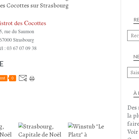
R
istrot des Cocottes
5, rue du Saumon
67000 Strasbourg
él : 03 67 07 09 38
N
E
ost
0
À
Des 
la p
faire
Voir