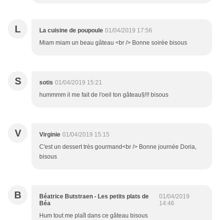
L
La cuisine de poupoule
01/04/2019 17:56
Miam miam un beau gâteau <br /> Bonne soirée bisous
S
sotis
01/04/2019 15:21
hummmm il me fait de l'oeil ton gâteau§!!! bisous
V
Virginie
01/04/2019 15:15
C'est un dessert très gourmand<br /> Bonne journée Doria,
bisous
B
Béatrice Butstraen - Les petits plats de
01/04/2019
Béa
14:46
Hum tout me plaît dans ce gâteau bisous