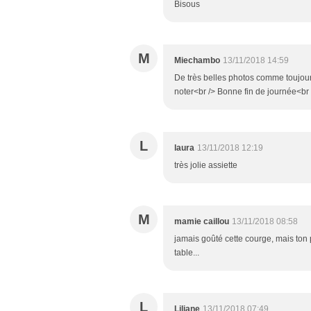
Bisous
M
Miechambo
13/11/2018 14:59
De très belles photos comme toujour
noter<br /> Bonne fin de journée<br
L
laura
13/11/2018 12:19
très jolie assiette
M
mamie caillou
13/11/2018 08:58
jamais goûté cette courge, mais ton 
table...
L
Liliane
13/11/2018 07:49