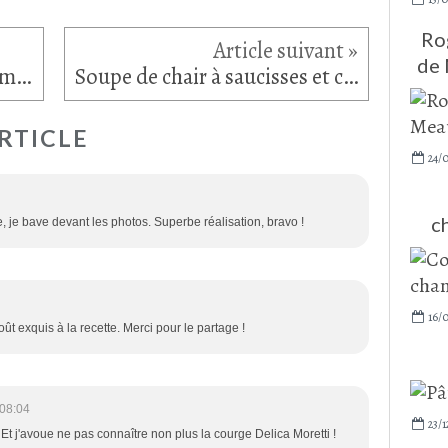
Ro
de 
Minestrone de quinoa, potimarron, kale et champignons de Paris
Soupe de chair à saucisses et chou vert au riz Vialone Nano
RTICLE
24/
c
e, je bave devant les photos. Superbe réalisation, bravo !
16/
ût exquis à la recette. Merci pour le partage !
 08:04
23/1
 ! Et j'avoue ne pas connaître non plus la courge Delica Moretti !