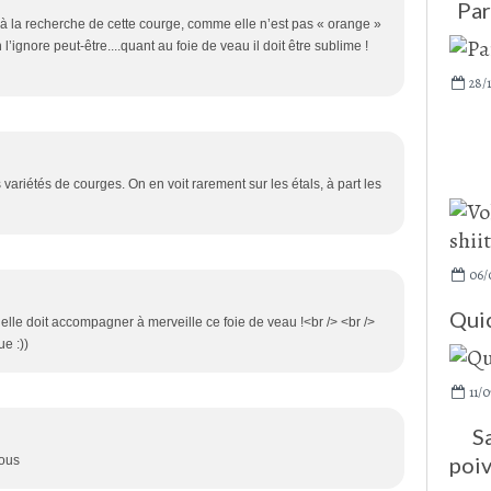
Par
é à la recherche de cette courge, comme elle n’est pas « orange »
l’ignore peut-être....quant au foie de veau il doit être sublime !
28/
s variétés de courges. On en voit rarement sur les étals, à part les
06/
Qui
elle doit accompagner à merveille ce foie de veau !<br /> <br />
e :))
11/0
S
poiv
sous