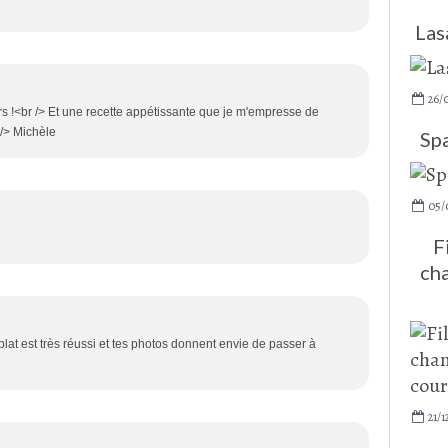
Las
26/
s !<br /> Et une recette appétissante que je m'empresse de
 /> Michèle
Spa
05/
F
cha
plat est très réussi et tes photos donnent envie de passer à
21/1