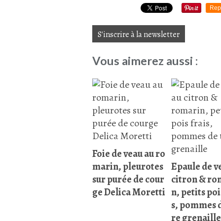
Rep
S'inscrire à la newsletter
Vous aimerez aussi :
Foie de veau au ro
marin, pleurotes
Epaule de v
sur purée de cour
citron & ro
ge Delica Moretti
n, petits poi
s, pommes d
re grenaille