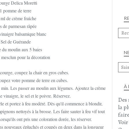
ourge Delica Moretti
1 pomme de terre
 ml de crème fraîche
R
cs de parmesan râpée
vinaigre balsamique blanc
Sel de Guérande
e du moulin aux 5 baies
N
 mesclun pour la décoration
 courge, coupez la chair en gros cubes.
coupez votre pomme de terre en cubes.
À
0 min. Les passer au moulin aux légumes. Ajoutez la crème
e vinaigre, le sel et le poivre. Réservez.
Des 
êle et portez à feu modéré. Dès qu'il commence à blondir,
la p
mpignons nettoyés à la brosse. Les faire sauter à feu vif tout
faire
orsqu'ils ont pris une coloration dorée, les réserver.
Voir
nons nouveaux épluchés et coupés en deux dans la longueur