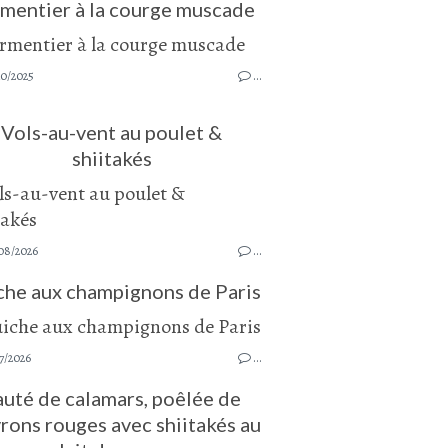
mentier à la courge muscade
10/2025
…
Vols-au-vent au poulet &
shiitakés
08/2026
…
che aux champignons de Paris
7/2026
…
auté de calamars, poêlée de
rons rouges avec shiitakés au