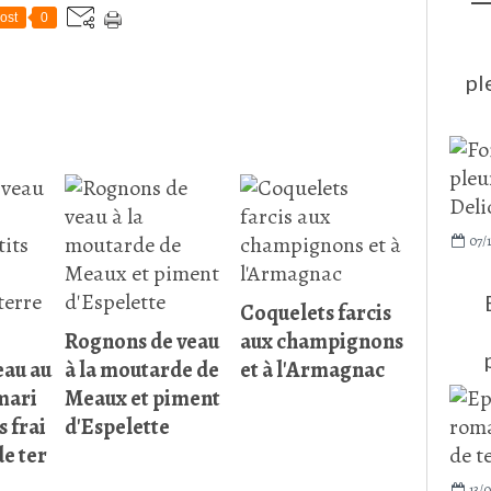
ost
0
pl
07/1
Coquelets farcis
Rognons de veau
aux champignons
eau au
à la moutarde de
et à l'Armagnac
mari
Meaux et piment
s frai
d'Espelette
e ter
13/0