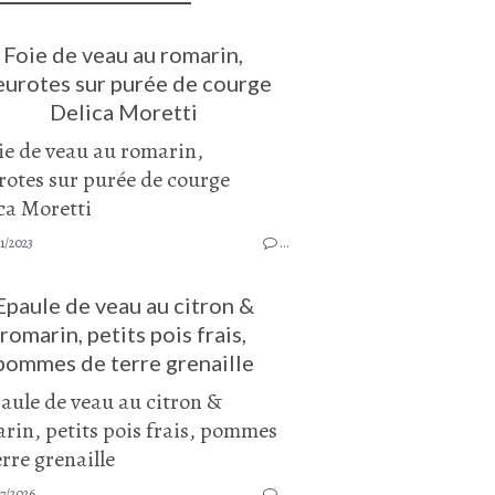
Foie de veau au romarin,
eurotes sur purée de courge
Delica Moretti
1/2023
…
Epaule de veau au citron &
romarin, petits pois frais,
pommes de terre grenaille
7/2026
…