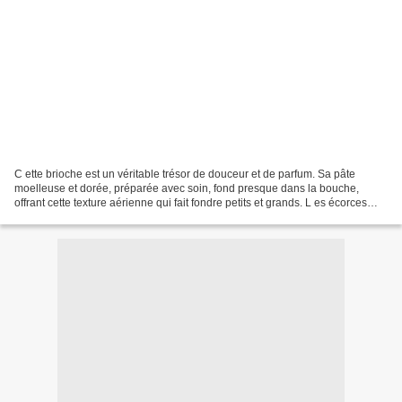
C ette brioche est un véritable trésor de douceur et de parfum. Sa pâte
moelleuse et dorée, préparée avec soin, fond presque dans la bouche,
offrant cette texture aérienne qui fait fondre petits et grands. L es écorces
d'orange et de citron confits ajoutent...