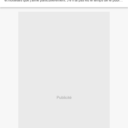
et noisettes que j'aime particulièrement. J e n'ai pas eu le temps de le publier
avant les fêtes,...
Publicité