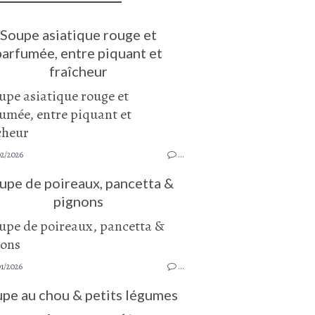
Soupe asiatique rouge et
parfumée, entre piquant et
fraîcheur
02/2026
…
upe de poireaux, pancetta &
pignons
1/2026
…
pe au chou & petits légumes