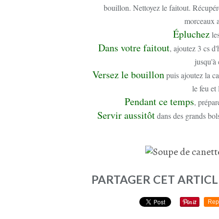
bouillon. Nettoyez le faitout. Récupére
morceaux a
Épluchez
les
Dans votre faitout
, ajoutez 3 cs d'
jusqu'à 
Versez le bouillon
puis ajoutez la ca
le feu et
Pendant ce temps
, prépar
Servir aussitôt
dans des grands bols 
PARTAGER CET ARTICL
Rep