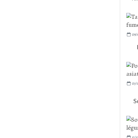
09/
07/
S
12/1