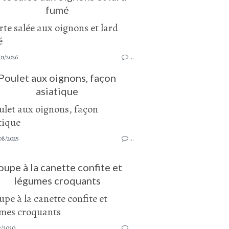
fumé
01/2026
…
Poulet aux oignons, façon
asiatique
08/2025
…
oupe à la canette confite et
légumes croquants
2/2020
…