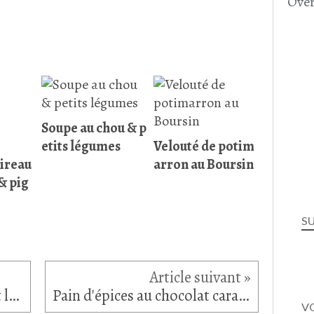
Over
Soupe au chou & p
etits légumes
Velouté de potim
ireau
arron au Boursin
& pig
S
Soupe à la canette confite et légumes croquants
Pain d'épices au chocolat caramel
VO