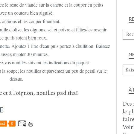
z le reste de viande sur la canette et la couper en petits
vec un couteau bien aiguisé.
R
 oignons et les couper finement.
huile d'olive, les oignons, sel et poivre et faites-les revenir
ce qu'ils soient bien roux.
nette. Ajoutez 1 litre d'eau puis portez à ébullition. Baissez
 laissez mijoter 30 minutes.
N
ez vos nouilles suivant les indications du paquet.
la soupe, les nouilles et parsemez un peu de persil sur le
dessus.
À
Des 
E
la p
faire
ost
0
Voir