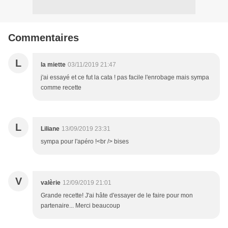
Commentaires
L
la miette
03/11/2019 21:47
j'ai essayé et ce fut la cata ! pas facile l'enrobage mais sympa
comme recette
L
Liliane
13/09/2019 23:31
sympa pour l'apéro !<br /> bises
V
valèrie
12/09/2019 21:01
Grande recette! J'ai hâte d'essayer de le faire pour mon
partenaire... Merci beaucoup