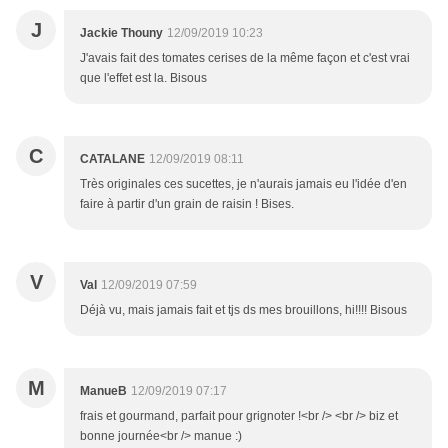
J
Jackie Thouny
12/09/2019 10:23
J'avais fait des tomates cerises de la même façon et c'est vrai
que l'effet est la. Bisous
C
CATALANE
12/09/2019 08:11
Très originales ces sucettes, je n'aurais jamais eu l'idée d'en
faire à partir d'un grain de raisin ! Bises.
V
Val
12/09/2019 07:59
Déjà vu, mais jamais fait et tjs ds mes brouillons, hi!!!! Bisous
M
ManueB
12/09/2019 07:17
frais et gourmand, parfait pour grignoter !<br /> <br /> biz et
bonne journée<br /> manue :)