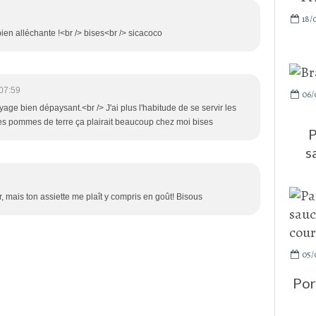
18/
ien alléchante !<br /> bises<br /> sicacoco
07:59
06/
age bien dépaysant.<br /> J'ai plus l'habitude de se servir les
s pommes de terre ça plairait beaucoup chez moi bises
P
s
r, mais ton assiette me plaît y compris en goût! Bisous
05/
Por