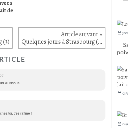
avec s
ait de
30/
 (3)
Quelques jours à Strasbourg (4)
S
poiv
RTICLE
:27
<br /> Bisous
03/
ez toi, très raffiné !
06/