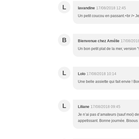
L
lavandine
17/08/2018 12:45
Un petit coucou en passant.<br /> J
B
Bienvenue chez Amélie
17/08/201
Un bon petit plat de la mer, version 
L
Lolo
17/08/2018 10:14
Une belle assiette qui fait envie ! B
L
Liliane
17/08/2018 09:45
Je n’ai pas d’amateurs (sauf moi) de f
appetissant. Bonne journée. Bisous