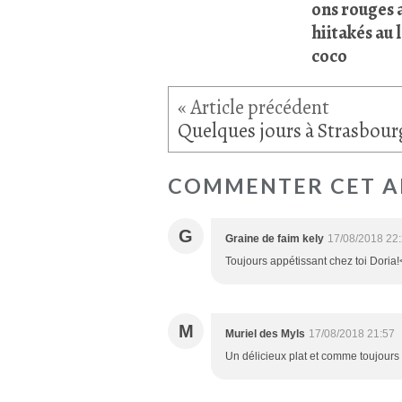
ons rouges 
hiitakés au l
coco
Quelques jours à Strasbourg
COMMENTER CET A
G
Graine de faim kely
17/08/2018 22
Toujours appétissant chez toi Doria!
M
Muriel des Myls
17/08/2018 21:57
Un délicieux plat et comme toujours ch