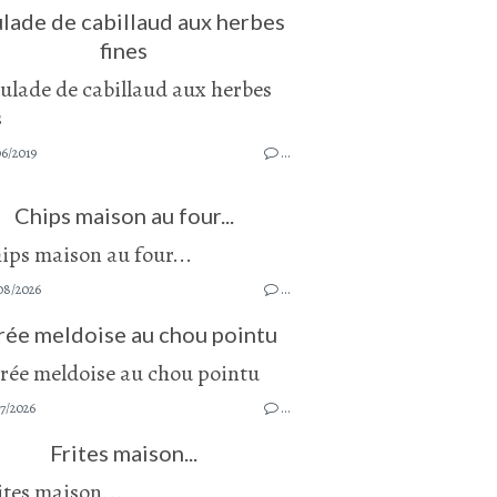
lade de cabillaud aux herbes
fines
06/2019
…
Chips maison au four...
08/2026
…
rée meldoise au chou pointu
7/2026
…
Frites maison...