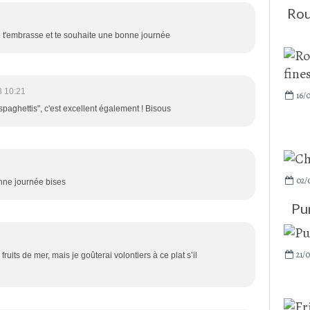
Rou
e t'embrasse et te souhaite une bonne journée
8 10:21
16/
"spaghettis", c'est excellent également ! Bisous
02/
onne journée bises
Pu
21/0
ruits de mer, mais je goûterai volontiers à ce plat s’il