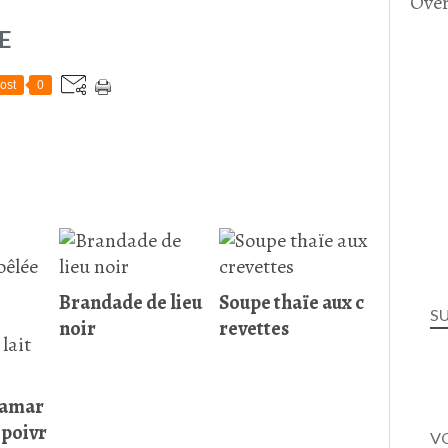
Over
E
ost
0
Brandade de lieu
Soupe thaïe aux c
S
noir
revettes
lamar
 poivr
VO