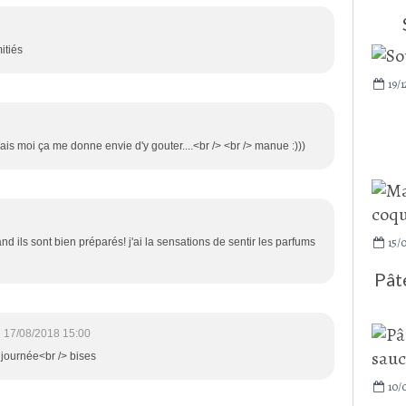
itiés
19/1
ais moi ça me donne envie d'y gouter....<br /> <br /> manue :)))
15/0
d ils sont bien préparés! j'ai la sensations de sentir les parfums
Pât
17/08/2018 15:00
 journée<br /> bises
10/0