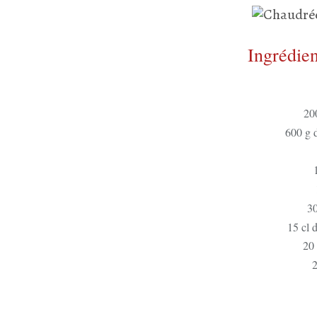
Ingrédien
20
600 g 
30
15 cl d
20 
2