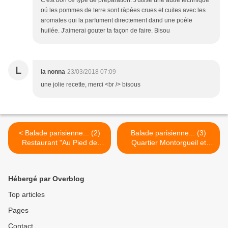
C'est bon ce type de préparation. J'utlise une autre technique
oú les pommes de terre sont ràpées crues et cuites avec les
aromates qui la parfument directement dand une poéle
huilée. J'aimerai gouter ta façon de faire. Bisou
L
la nonna
23/03/2018 07:09
une jolie recette, merci <br /> bisous
< Balade parisienne... (2)
Balade parisienne... (3)
Restaurant "Au Pied de
Quartier Montorgueil et
Cochon"
Passage du Grand Cerf >
Hébergé par Overblog
Top articles
Pages
Contact