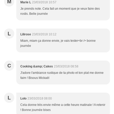
M
Marie L
23/03/2018 10:57
Je prends note. Cela fait un moment que je veux faire des
rostis. Belle journée
L
Lilirose
23/03/2018 10:12
Miam, miam ça donne envie, je vais tester<br /> bonne
journée
C
Cooking &amp; Cakes
23/03/2018 08:58
J'adore l'ambiance rustique de ta photo et ton plat me donne
faim ! Bisous Mickaël
L
Lolo
23/03/2018 08:00
Cela donne très envie même a cette heure matinale ! A retenir
! Bonne journée bises