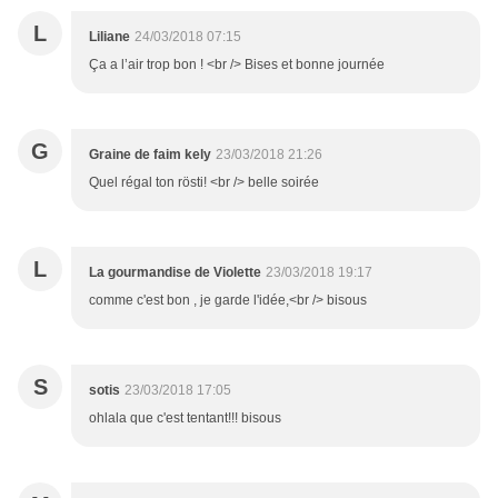
L
Liliane
24/03/2018 07:15
Ça a l’air trop bon ! <br /> Bises et bonne journée
G
Graine de faim kely
23/03/2018 21:26
Quel régal ton rösti! <br /> belle soirée
L
La gourmandise de Violette
23/03/2018 19:17
comme c'est bon , je garde l'idée,<br /> bisous
S
sotis
23/03/2018 17:05
ohlala que c'est tentant!!! bisous