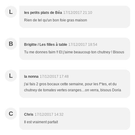
L
les petits plats de Béa
17/12/2017 21:10
Rien de tel qu'un bon foie gras maison
B
Brigitte / Les filles à table
17/12/2017 18:54
Tu me donnes faim !! Et j'aime beaucoup ton chutney ! Bisous
L
la nonna
17/12/2017 17:48
j'ai fais 2 gros bocaux cette semaine, pour les f^tes, et du
chutney de tomates vertes oranges....on verra, bisous Doria
C
Chris
17/12/2017 14:32
Il est vraiment parfait