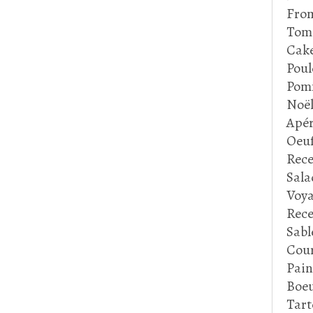
Fro
Tom
Cake
Poul
Pom
Noë
Apér
Oeu
Rece
Sala
Voya
Rece
Sabl
Cour
Pain
Boeu
Tart