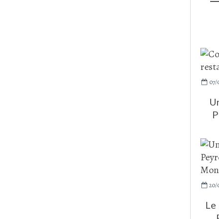
07/
Un
P
20/
Le 