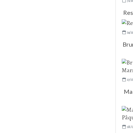
31/1
Res
14/1
Bru
17/0
Ma 
18/