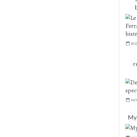
15/
r
07/
My