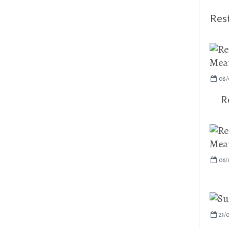
Res
08/
R
06/
23/0