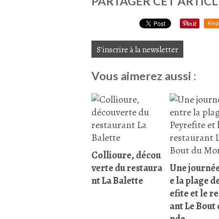
PARTAGER CET ARTICL
Rep
S'inscrire à la newsletter
Vous aimerez aussi :
Collioure, décou
verte du restaura
Une journée
nt La Balette
e la plage d
efite et le r
ant Le Bout
nde