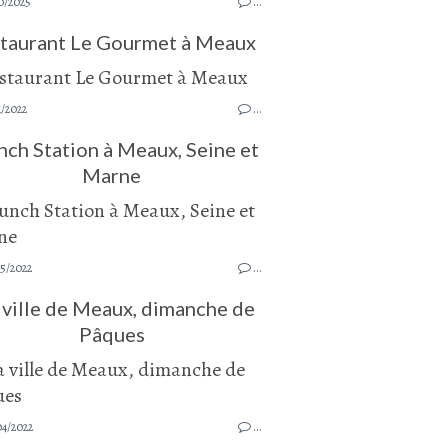
0/2025
…
taurant Le Gourmet à Meaux
1/2022
…
nch Station à Meaux, Seine et
Marne
5/2022
…
ville de Meaux, dimanche de
Pâques
04/2022
…