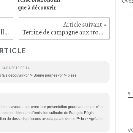
Over
que à découvrir
Curry de poulet aux tagliatelles de légumes
Terrine de campagne aux trompettes de la mort
RTICLE
14/01/2019 09:14
 fais découvrir<br /> Bonne journée<br /> bises
S
t bien savoureuses avec leur présentation gourmande mais c'est
, justement hier dans l'émission culinaire de François Régis
stion de desserts préparés avec la patate douce !!!<br /> Agréable
VO