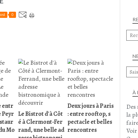
E
ost
0
R
N
À
 entr
Deux jours à Paris
Des 
e Peyr
Le Bistrot d'à Côt
: entre rooftop, s
la p
estaur
é à Clermont-Fer
pectacle et belles
faire
 du Mo
rand, une belle ad
rencontres
Voir
resse bistronomi