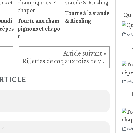
Tourte à la viande
Qui
boudi
Tourte aux cham
& Riesling
 cèpes
pignons et chapo
04/
n
T
s
Rillettes de coq aux foies de volaille
RTICLE
17/1
:17
02/1