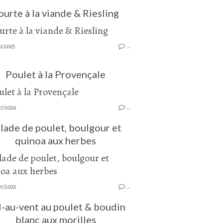
ourte à la viande & Riesling
1/2025
…
Poulet à la Provençale
7/2026
…
lade de poulet, boulgour et
quinoa aux herbes
07/2025
…
-au-vent au poulet & boudin
blanc aux morilles