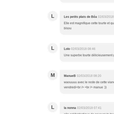
L
Les petits plats de Béa
02/03/2018
Elle est magnifique cette tourte et q
bisou
L
Lolo
02/03/2018 08:46
Une superbe tourte délicieusement g
M
ManueB
02/03/2018 08:20
waouuuu avec le reste de cette viande
vendredi<br /> <br /> manue :))
L
la nonna
02/03/2018 07:41