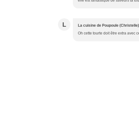
elle est fantastique de saveurs ta tou
L
La cuisine de Poupoule (Christelle)
Oh cette tourte doit être extra avec