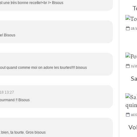
st une très bonne recette!<br /> Bisous
T
28/1
re! Bisous
31/0
tout quand comme moi on adore les tourtes!!!! bisous
Sa
18 13:27
gourmand !! Bisous
16/
Vol
t bien, ta tourte. Gros bisous