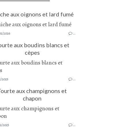
che aux oignons et lard fumé
02/2026
…
ourte aux boudins blancs et
cèpes
2/2025
…
Tourte aux champignons et
chapon
2/2025
…