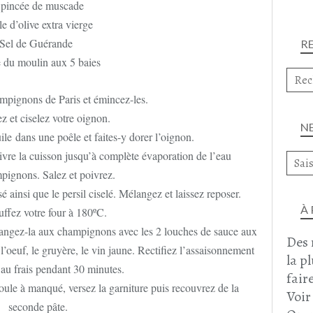
 pincée de muscade
e d’olive extra vierge
Sel de Guérande
R
 du moulin aux 5 baies
mpignons de Paris et émincez-les.
z et ciselez votre oignon.
N
ile dans une poêle et faites-y dorer l’oignon.
vre la cuisson jusqu’à complète évaporation de l’eau
pignons. Salez et poivrez.
sé ainsi que le persil ciselé. Mélangez et laissez reposer.
À
ffez votre four à 180ºC.
angez-la aux champignons avec les 2 louches de sauce aux
Des 
l’oeuf, le gruyère, le vin jaune. Rectifiez l’assaisonnement
la p
 au frais pendant 30 minutes.
faire
oule à manqué, versez la garniture puis recouvrez de la
Voir
seconde pâte.