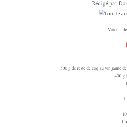
Rédigé par Dor
Voici la de
500 g de reste de coq au vin jaune dé
400 g 
1
10
1 œ