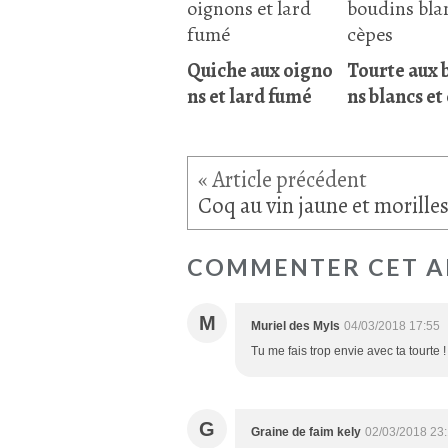
Quiche aux oigno
Tourte aux 
ns et lard fumé
ns blancs et
Coq au vin jaune et morille
COMMENTER CET A
M
Muriel des Myls
04/03/2018 17:55
Tu me fais trop envie avec ta tourte !
G
Graine de faim kely
02/03/2018 23