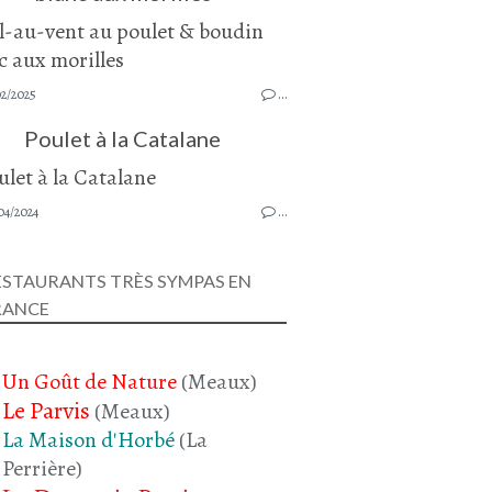
02/2025
…
Poulet à la Catalane
04/2024
…
ESTAURANTS TRÈS SYMPAS EN
RANCE
Un Goût de Nature
(Meaux)
Le Parvis
(Meaux)
La Maison d'Horbé
(La
Perrière)