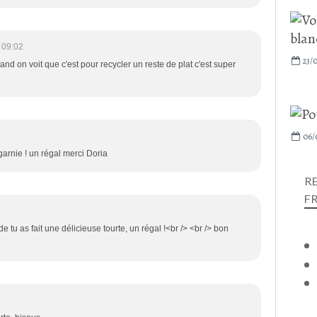
 09:02
23/
uand on voit que c'est pour recycler un reste de plat c'est super
06/
arnie ! un régal merci Doria
R
F
 tu as fait une délicieuse tourte, un régal !<br /> <br /> bon