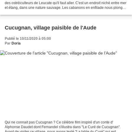
des ostréiculteurs de Leucate qu'il faut aller. C'est un endroit niché entre mer
et étang, dans une nature sauvage. Les cabanons en enfilade nous plonge
dans une ambiance chaleureuse....
Cucugnan, village paisible de l'Aude
Publié le 10/11/2020 à 05:00
Par
Doria
Qui ne connait pas Cucugnan ? Ce célèbre film inspiré d'un conte d'
Alphonse Daudet dont Fernandel s'illustra dans "Le Curé de Cucugnan".
Avant de visiter ce village, nous avons testé "La table du Curé" qui est