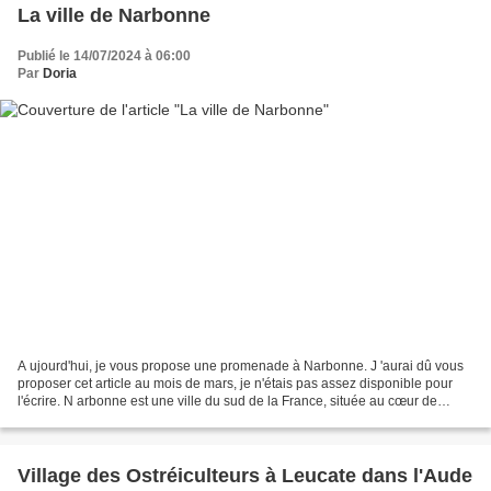
La ville de Narbonne
Publié le 14/07/2024 à 06:00
Par
Doria
A ujourd'hui, je vous propose une promenade à Narbonne. J 'aurai dû vous
proposer cet article au mois de mars, je n'étais pas assez disponible pour
l'écrire. N arbonne est une ville du sud de la France, située au cœur de
l'Occitanie dans l'Aude. Elle...
Village des Ostréiculteurs à Leucate dans l'Aude