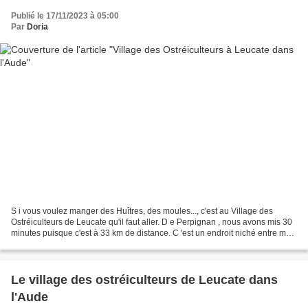
Publié le 17/11/2023 à 05:00
Par
Doria
S i vous voulez manger des Huîtres, des moules..., c'est au Village des
Ostréiculteurs de Leucate qu'il faut aller. D e Perpignan , nous avons mis 30
minutes puisque c'est à 33 km de distance. C 'est un endroit niché entre mer
et étang, dans une nature...
Le village des ostréiculteurs de Leucate dans
l'Aude