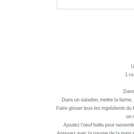
U
1 cs
Dans 
Dans un saladier, mettre la farine,
Faire glisser tous les ingrédients du
un 
Ajoutez l'oeuf battu pour rassemb
Appuyez avec la paume de la main su