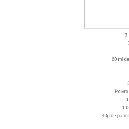
3
60 ml de
Poivre
1
1 b
40g de parme