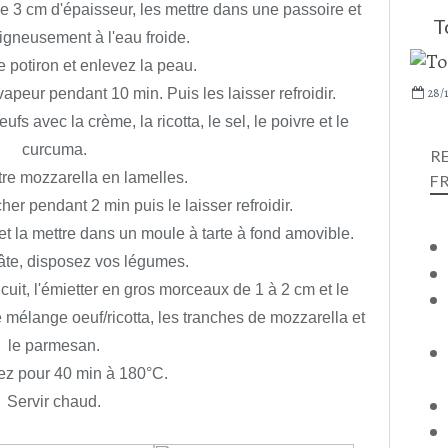
 3 cm d'épaisseur, les mettre dans une passoire et
T
oigneusement à l'eau froide.
 potiron et enlevez la peau.
28/1
apeur pendant 10 min. Puis les laisser refroidir.
s avec la crème, la ricotta, le sel, le poivre et le
curcuma.
R
re mozzarella en lamelles.
F
er pendant 2 min puis le laisser refroidir.
et la mettre dans un moule à tarte à fond amovible.
âte, disposez vos légumes.
uit, l'émietter en gros morceaux de 1 à 2 cm et le
 mélange oeuf/ricotta, les tranches de mozzarella et
le parmesan.
ez pour 40 min à 180°C.
Servir chaud.