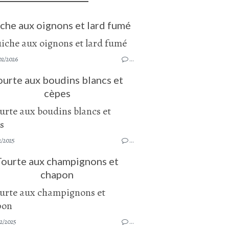
che aux oignons et lard fumé
02/2026
…
ourte aux boudins blancs et
cèpes
2/2025
…
Tourte aux champignons et
chapon
2/2025
…