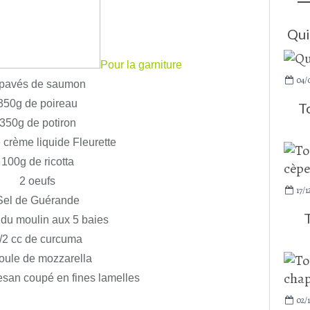
Qui
Pour la garniture
04/
 pavés de saumon
350g de poireau
T
350g de potiron
 crème liquide Fleurette
100g de ricotta
2 oeufs
17/1
Sel de Guérande
 du moulin aux 5 baies
/2 cc de curcuma
oule de mozzarella
san coupé en fines lamelles
02/1