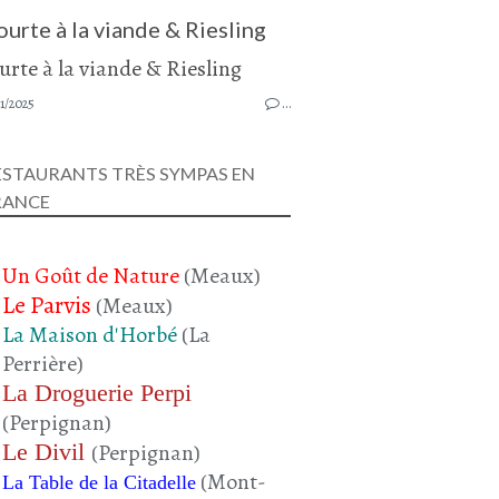
ourte à la viande & Riesling
1/2025
…
ESTAURANTS TRÈS SYMPAS EN
RANCE
Un Goût de Nature
(Meaux)
Le Parvis
(Meaux)
La Maison d'Horbé
(La
Perrière)
La Droguerie Perpi
(Perpignan)
Le Divil
(Perpignan)
(Mont-
La Table de la Citadelle