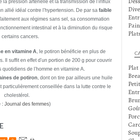
Dess
e la pression artérielle et la transmission de l'influx
Dive
n allié idéal contre l'hypertension. De par sa
faible
Entr
arfaitement aux régimes sans sel, sa consommation
Pain
onctionnement intestinal et à la diminution du risque
Plat
 certains cancers.
he en vitamine A
, le potiron bénéficie en plus de
C
Il suffit en effet d'un portion de 200 g pour couvrir
Plat
 quotidiens de l'homme en vitamine A.
Brea
aines de potiron
, dont on tire par ailleurs une huile
Peti
 particulièrement conseillée dans la lutte contre le
Entr
cholestérol.
Bru
 :
Journal des femmes
)
Goû
Porc
Caro
E
Soup