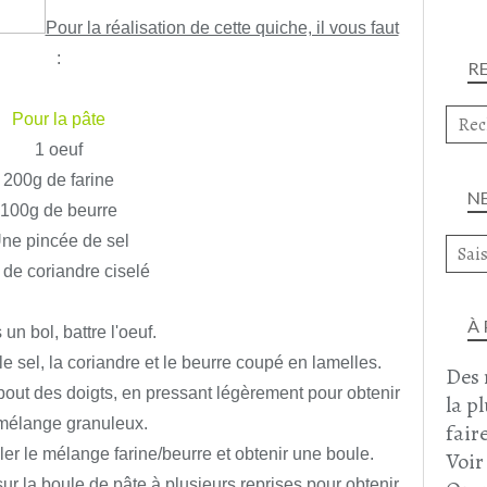
Pour la réalisation de cette quiche, il vous faut
:
R
Pour la pâte
1 oeuf
200g de farine
N
100g de beurre
ne pincée de sel
 de coriandre ciselé
À
un bol, battre l'oeuf.
 le sel, la coriandre et le beurre coupé en lamelles.
Des 
 bout des doigts, en pressant légèrement pour obtenir
la p
mélange granuleux.
faire
ler le mélange farine/beurre et obtenir une boule.
Voir
r la boule de pâte à plusieurs reprises pour obtenir