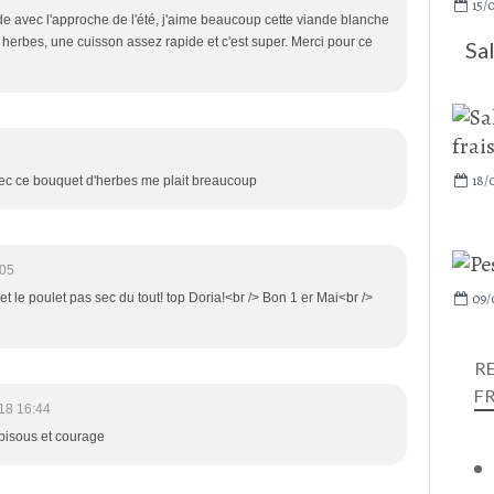
15/
de avec l'approche de l'été, j'aime beaucoup cette viande blanche
herbes, une cuisson assez rapide et c'est super. Merci pour ce
Sa
18/
avec ce bouquet d'herbes me plait breaucoup
:05
09/
le poulet pas sec du tout! top Doria!<br /> Bon 1 er Mai<br />
R
F
18 16:44
 bisous et courage