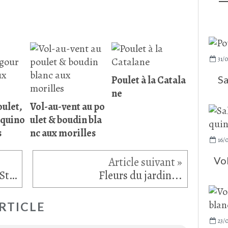
31/0
Poulet à la Catala
Sa
ne
oulet,
Vol-au-vent au po
 quino
ulet & boudin bla
s
nc aux morilles
16/
Vol
Quelques jours en Alsace... Strasbourg (4) Petite France
Fleurs du jardin...
RTICLE
23/