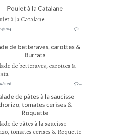
Poulet à la Catalane
04/2024
…
ade de betteraves, carottes &
Burrata
04/2026
…
alade de pâtes à la saucisse
chorizo, tomates cerises &
Roquette