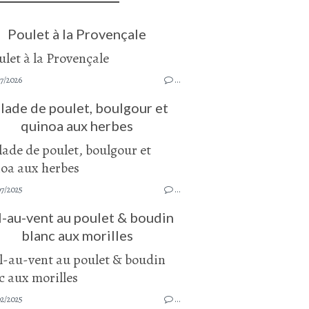
Poulet à la Provençale
7/2026
…
lade de poulet, boulgour et
quinoa aux herbes
07/2025
…
-au-vent au poulet & boudin
blanc aux morilles
02/2025
…