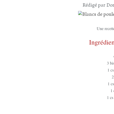
Rédigé par Dor
Une recette
Ingrédien
3 bi
1 cs
2
1 c
1 
1 cs