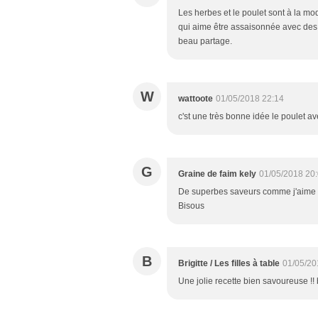
Les herbes et le poulet sont à la mo
qui aime être assaisonnée avec des 
beau partage.
W
wattoote
01/05/2018 22:14
c'st une très bonne idée le poulet 
G
Graine de faim kely
01/05/2018 20
De superbes saveurs comme j'aime et 
Bisous
B
Brigitte / Les filles à table
01/05/20
Une jolie recette bien savoureuse !!