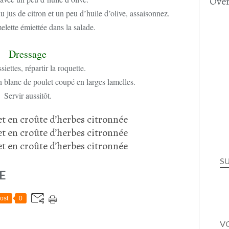
Over
u jus de citron et un peu d’huile d’olive, assaisonnez.
elette émiettée dans la salade.
Dressage
iettes, répartir la roquette.
n blanc de poulet coupé en larges lamelles.
Servir aussitôt.
S
E
ost
0
VO