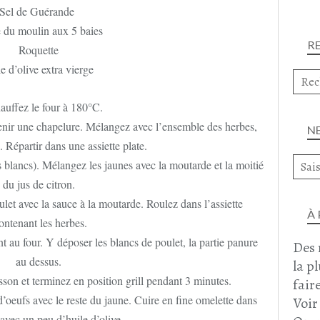
Sel de Guérande
 du moulin aux 5 baies
R
Roquette
e d’olive extra vierge
auffez le four à 180°C.
btenir une chapelure. Mélangez avec l’ensemble des herbes,
N
. Répartir dans une assiette plate.
s blancs). Mélangez les jaunes avec la moutarde et la moitié
du jus de citron.
et avec la sauce à la moutarde. Roulez dans l’assiette
À
ntenant les herbes.
t au four. Y déposer les blancs de poulet, la partie panure
Des 
au dessus.
la p
son et terminez en position grill pendant 3 minutes.
faire
’oeufs avec le reste du jaune. Cuire en fine omelette dans
Voir
avec un peu d’huile d’olive.