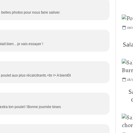
e belles photos pour nous faire saliver.
06/
Sal
it bien... je vais essayer !
poulet aux plus récalcitrants.<br /> A bientôt
28/
S
extra ton poulet ! Bonne journée bises