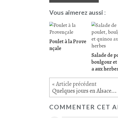
Vous aimerez aussi :
Poulet à la Prove
nçale
Salade de p
boulgour et
a aux herbe
COMMENTER CET A