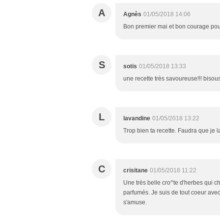
A
Agnès
01/05/2018 14:06
Bon premier mai et bon courage pour 
S
sotis
01/05/2018 13:33
une recette très savoureuse!!! bisou
L
lavandine
01/05/2018 13:22
Trop bien ta recette. Faudra que je l
C
crisitane
01/05/2018 11:22
Une très belle cro^te d'herbes qui c
parfumés. Je suis de tout coeur avec 
s'amuse.