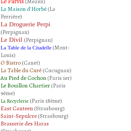
Le Parvis
(Meaux)
La Maison d'Horbé
(La
Perrière)
La Droguerie Perpi
(Perpignan)
Le Divil
(Perpignan)
(Mont-
La Table de la Citadelle
Louis)
O Bistro
(Canet)
La Table du Curé
(Cucugnan)
Au Pied de Cochon
(Paris 1er)
Le Bouillon Chartier
(Paris
9ème)
(Paris 18ème)
La Recyclerie
East Canteen
(Strasbourg)
Saint-Sepulcre
(Strasbourg)
Brasserie des Haras