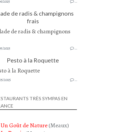
06/2025
…
lade de radis & champignons
frais
05/2025
…
Pesto à la Roquette
05/2025
…
ESTAURANTS TRÈS SYMPAS EN
RANCE
Un Goût de Nature
(Meaux)