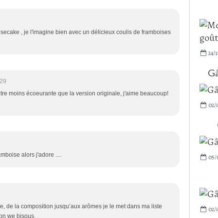
heesecake , je l'imagine bien avec un délicieux coulis de framboises
24/1
Gâ
:29
être moins écoeurante que la version originale, j'aime beaucoup!
02/
boise alors j'adore ....
05/
e, de la composition jusqu’aux arômes je le met dans ma liste
02/
Bon we bisous.