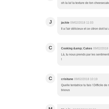
oh la la! la texture de ton cheeseca
J
jackie
09/02/2018 11:03
Il a l'air délicieux et ce citron doit 
C
Cooking &amp; Cakes
09/02/2018
Là, tu nous prends par les sentiment
!
C
crisitane
09/02/2018 10:19
Quelle tentatrice tu fais ! Difficile d
bisous
M