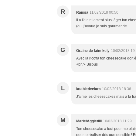
R
Raïssa
11/02/2018 00:50
Il a l'air tellement plus léger ton c
(oui j'avoue je suis gourmande
G
Graine de faim kely
10/02/2018 19
Avec la ricotta ton cheesecake doit 
<br /> Bisous
L
latabledeclara
10/02/2018 18:36
J'aime les cheesecakes mais à la fram
M
Marie/Aggietlili
10/02/2018 11:29
Ton cheesecake a tout pour me plair
pour le réaliser dès que possible ! 