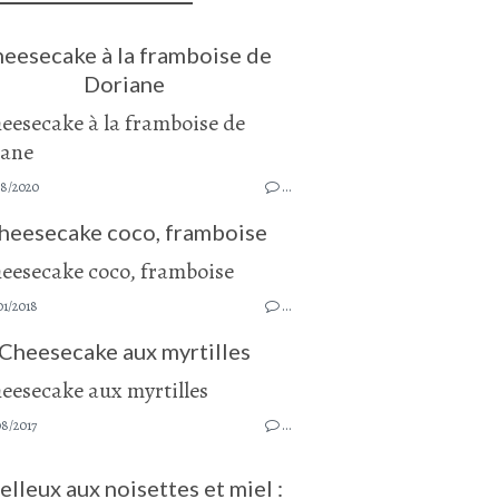
eesecake à la framboise de
Doriane
08/2020
…
heesecake coco, framboise
01/2018
…
Cheesecake aux myrtilles
08/2017
…
lleux aux noisettes et miel :