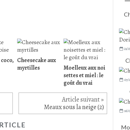
Ch
21/
 coco,
Cheesecake aux
C
myrtilles
Moelleux aux noi
settes et miel : le
07/
goût du vrai
Meaux sous la neige (2)
16/
RTICLE
Moe