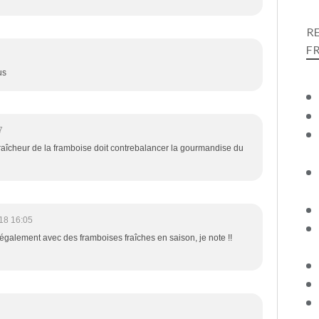
R
F
us
7
fraîcheur de la framboise doit contrebalancer la gourmandise du
18 16:05
 également avec des framboises fraîches en saison, je note !!