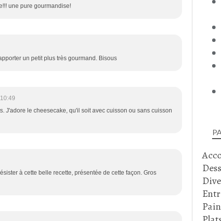
ke!!! une pure gourmandise!
lui apporter un petit plus très gourmand. Bisous
 10:49
s. J'adore le cheesecake, qu'il soit avec cuisson ou sans cuisson
P
Acc
Dess
e résister à cette belle recette, présentée de cette façon. Gros
Dive
Entr
Pain
Plat