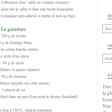
 l'obtention d'un "sable de couleur crémeux".
 pour lier le sable et faire une boule homogène.
 à manqué anti-adhésif et mettre le tout au frigo.
R
La garniture
250 g de ricotta
 g de fromage blanc
N
de crème fraîche entière
e zeste d'un citron
85 g de sucre
(blancs et jaunes séparés)
À
30 g de maïzena
oises surgelés (en cette saison)
Des 
1 pincée de sel
la p
élayé dans un peu d'eau pour le dessus (facultatif)
faire
Voir
e four à 150°C, chaleur tournante.