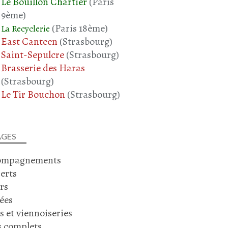
Le Bouillon Chartier
(Paris
9ème)
(Paris 18ème)
La Recyclerie
East Canteen
(Strasbourg)
Saint-Sepulcre
(Strasbourg)
Brasserie des Haras
(Strasbourg)
Le Tir Bouchon
(Strasbourg)
AGES
ompagnements
erts
rs
ées
s et viennoiseries
s complets