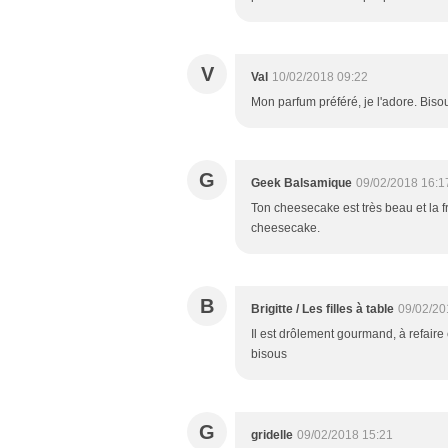
V
Val
10/02/2018 09:22
Mon parfum préféré, je l'adore. Biso
G
Geek Balsamique
09/02/2018 16:1
Ton cheesecake est très beau et la 
cheesecake.
B
Brigitte / Les filles à table
09/02/20
Il est drôlement gourmand, à refaire
bisous
G
gridelle
09/02/2018 15:21