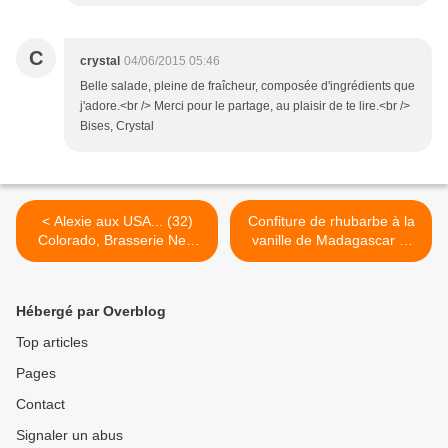
C
crystal
04/06/2015 05:46
Belle salade, pleine de fraîcheur, composée d'ingrédients que
j'adore.<br /> Merci pour le partage, au plaisir de te lire.<br />
Bises, Crystal
< Alexie aux USA... (32)
Confiture de rhubarbe à la
Colorado, Brasserie New
vanille de Madagascar et
Belgium, Brasserie Equinox
gingembre >
Hébergé par Overblog
Top articles
Pages
Contact
Signaler un abus