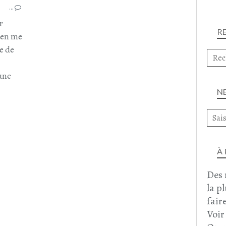
…
RESTAURANT THAÏLANDAIS
PARIS
r
R
THAÏ ROYAL
, en me
MOLLÉ PÂTISSERIE
e de
JUILLET 2025
 une
N
À
Des 
la p
faire
Voir