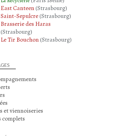
(Paris 18ème)
La Recyclerie
East Canteen
(Strasbourg)
Saint-Sepulcre
(Strasbourg)
Brasserie des Haras
(Strasbourg)
Le Tir Bouchon
(Strasbourg)
AGES
ompagnements
erts
rs
ées
s et viennoiseries
s complets