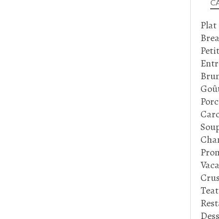
C
Plat
Brea
Peti
Entr
Bru
Goû
Porc
Caro
Soup
Cha
Prom
Vaca
Crus
Tea
Rest
Dess