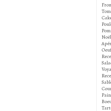
Fro
Tom
Cake
Poul
Pom
Noë
Apér
Oeu
Rece
Sala
Voya
Rece
Sabl
Cour
Pain
Boeu
Tart