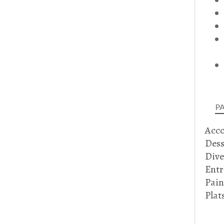
P
Acc
Dess
Dive
Entr
Pain
Plat