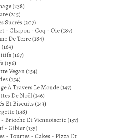
mage
(238)
ate
(215)
s Sucrés
(207)
et - Chapon - Coq - Oie
(187)
me De Terre
(184)
l
(169)
itifs
(167)
fs
(156)
tte Vegan
(154)
des
(154)
ge À Travers Le Monde
(147)
ttes De Noël
(146)
és Et Biscuits
(143)
gette
(138)
 - Brioche Et Viennoiserie
(137)
f - Gibier
(135)
es - Tourtes - Cakes - Pizza Et