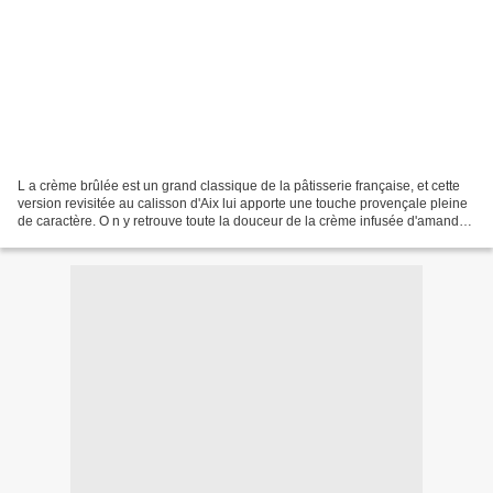
L a crème brûlée est un grand classique de la pâtisserie française, et cette
version revisitée au calisson d'Aix lui apporte une touche provençale pleine
de caractère. O n y retrouve toute la douceur de la crème infusée d'amandes
et de melon, subtilement...