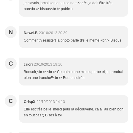
je n'avais jamais entendu ce nom<br /> ça doit être très
bon<br /> bisous<br /> patricia
N
Nawel.B
23/10/2013 20:39
Comment y resister! la photo parle d'elle meme!<br /> Bisous
C
cricri
23/10/2013 19:16
Bonsoir,<br /> <br /> Ce pain a une mie superbe et je prendrai
bien une tranche!!<br /> Bonne soirée
C
CrispX
22/10/2013 14:13
Elle est très belle, merci pour la découverte, ça a l'air bien bon
en tout cas :) Bises à toi