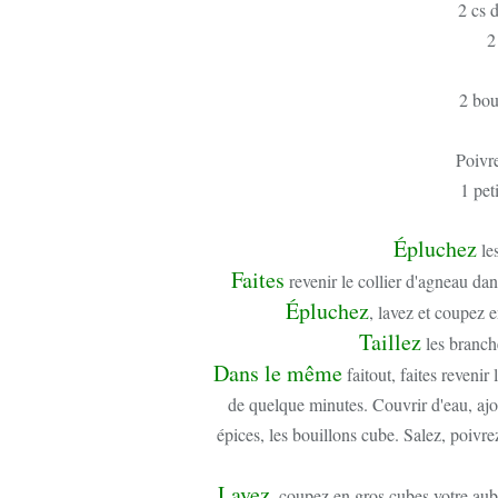
2 cs 
2
2 bou
Poivr
1 pet
Épluchez
les
Faites
revenir le collier d'agneau dan
Épluchez
, lavez et coupez e
Taillez
les branche
Dans le même
faitout, faites revenir
de quelque minutes. Couvrir d'eau, ajo
épices, les bouillons cube. Salez, poivre
Lavez
, coupez en gros cubes votre aube