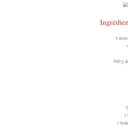
Ingrédien
4 morc
500 g d
2
1 
1 boit