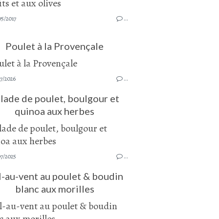
05/2017
…
Poulet à la Provençale
7/2026
…
lade de poulet, boulgour et
quinoa aux herbes
07/2025
…
-au-vent au poulet & boudin
blanc aux morilles