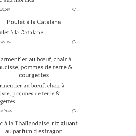
02/2025
…
Poulet à la Catalane
04/2024
…
armentier au bœuf, chair à
aucisse, pommes de terre &
courgettes
08/2026
…
c à la Thaïlandaise, riz gluant
au parfum d'estragon