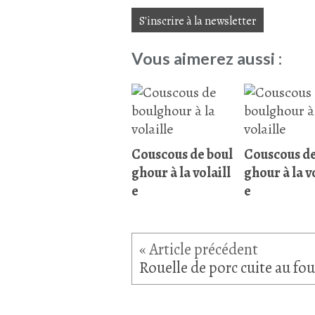
S'inscrire à la newsletter
Vous aimerez aussi :
Couscous de boul
Couscous de
ghour à la volaill
ghour à la v
e
e