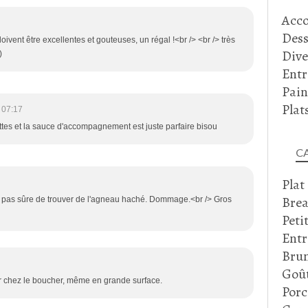
Acc
Dess
ivent être excellentes et gouteuses, un régal !<br /> <br /> très
Dive
)
Entr
Pain
Plat
 07:17
ttes et la sauce d'accompagnement est juste parfaire bisou
C
Plat
Brea
is pas sûre de trouver de l'agneau haché. Dommage.<br /> Gros
Peti
Entr
Bru
Goû
chez le boucher, même en grande surface.
Porc