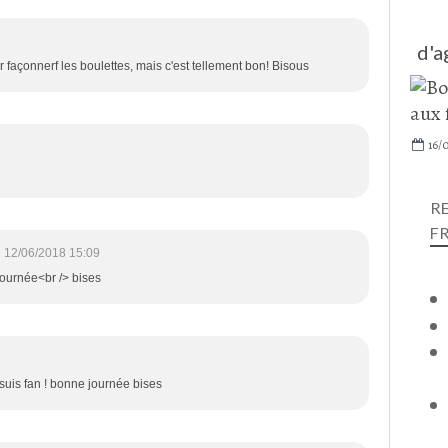
d'a
r façonnerf les boulettes, mais c'est tellement bon! Bisous
16/0
R
F
12/06/2018 15:09
journée<br /> bises
e suis fan ! bonne journée bises