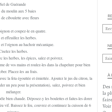
Sel de Guérande
 du moulin aux 5 baies
R
 de ciboulette avec fleurs
ignon et coupez-le en quatre.
et effeuillez les herbes.
 et l’oignon au hachoir mécanique.
N
Ciselez les herbes.
 les herbes, les épices, salez et poivrez.
ume de vos mains et roulez-les dans la chapelure pour bien
ober. Placez-les au frais.
À
c la feta égouttée et émiettée. Ajoutez le jus du citron, la
arder un peu pour la présentation), salez, poivrez et bien
Des 
mélanger.
la p
oêle bien chaude. Déposez-y les boulettes et faites-les dorer
faire
eu vif. Baissez le feu, couvrez et continuez la cuisson de 6
Voir
minutes.