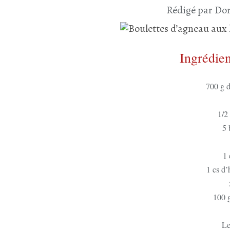
Rédigé par Dor
Ingrédien
700 g d
1/2
5 
1 
1 cs d’
100 
Le