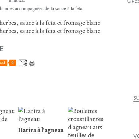
Over
 chaudes accompagnées de la sauce à la feta.
E
ost
0
S
Harira à l'agneau
VO