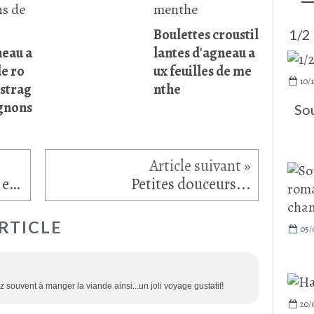
Boulettes croustil
1/2
neau a
lantes d'agneau a
de ro
ux feuilles de me
10/1
estrag
nthe
gnons
Sou
Journée sur Paris dans le 1er et 2ème arrondissement...
Petites douceurs...
RTICLE
05/
 souvent à manger la viande ainsi...un joli voyage gustatif!
20/