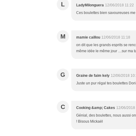
L
LadyMilonguera
12/06/2018 11:22
Ces boulettes bien savoureuses me m
M
mamie caillou
12/06/2018 11:18
on dit que les grands esprits se renc
même idée le même jour ....sur ma ta
G
Graine de faim kely
12/06/2018 10
Juste un pur régal tes boulettes Doria
C
Cooking &amp; Cakes
12/06/2018
Génial, des boulettes, nous aussi on 
! Bisous Mickaël