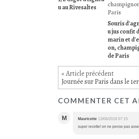
u au Rivesaltes
Souris d'ag
u jus confit 
marin et d'
on, champi
de Paris
COMMENTER CET A
M
Mauricette
13/06/2018 07:15
super recette! on ne pense pas assez