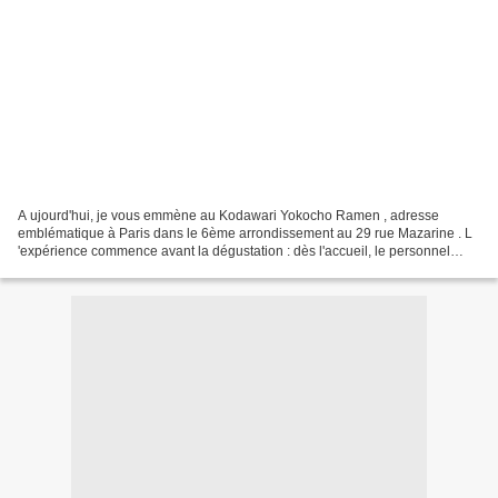
A ujourd'hui, je vous emmène au Kodawari Yokocho Ramen , adresse
emblématique à Paris dans le 6ème arrondissement au 29 rue Mazarine . L
'expérience commence avant la dégustation : dès l'accueil, le personnel
déborde de chaleur japonaise. La queue parfois...