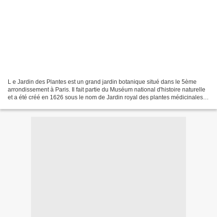
L e Jardin des Plantes est un grand jardin botanique situé dans le 5ème
arrondissement à Paris. Il fait partie du Muséum national d'histoire naturelle
et a été créé en 1626 sous le nom de Jardin royal des plantes médicinales,
avant d'être ouvert au public...