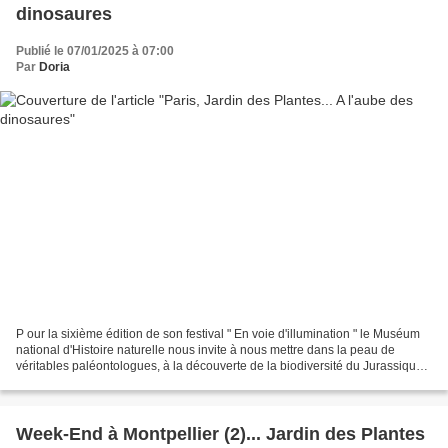
dinosaures
Publié le 07/01/2025 à 07:00
Par
Doria
P our la sixième édition de son festival " En voie d'illumination " le Muséum
national d'Histoire naturelle nous invite à nous mettre dans la peau de
véritables paléontologues, à la découverte de la biodiversité du Jurassique.
D epuis le 20 novembre jusqu'au...
Week-End à Montpellier (2)... Jardin des Plantes