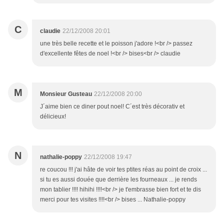
C
claudie
22/12/2008 20:01
une très belle recette et le poisson j'adore !<br /> passez
d'excellente fêtes de noel !<br /> bises<br /> claudie
M
Monsieur Gusteau
22/12/2008 20:00
J´aime bien ce diner pout noel! C´est très décorativ et
délicieux!
N
nathalie-poppy
22/12/2008 19:47
re coucou !!! j'ai hâte de voir tes ptites réas au point de croix ...
si tu es aussi douée que derrière les fourneaux ... je rends
mon tablier !!!! hihihi !!!!<br /> je t'embrasse bien fort et te dis
merci pour tes visites !!!!<br /> bises ... Nathalie-poppy