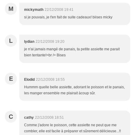
M
mickymath
22/12/2008 19:41
si je pouvais, je t'en fait de suite cadeaux! biises micky
L
lydian
22/12/2008 19:20
je n'ai jamais mangé de panais, ta petite assiette me parait
bien tentante!<br /> Bises
E
Elodid
22/12/2008 18:55
Hummm quelle belle assiette, adorant le poisson et le panais,
les manger ensemble me plairait àcoup sûr.
C
cathy
22/12/2008 18:51
Comme j'adore le poisson, cette assiette ne peut que me
combler, elle est facile à préparer et sûrement délicieuse...!!