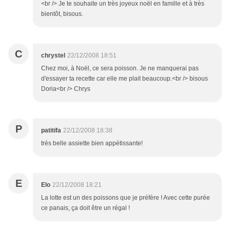
<br /> Je te souhaite un très joyeux noël en famille et à très
bientôt, bisous.
C
chrystel
22/12/2008 18:51
Chez moi, à Noël, ce sera poisson. Je ne manquerai pas
d'essayer ta recette car elle me plait beaucoup.<br /> bisous
Doria<br /> Chrys
P
patitifa
22/12/2008 18:38
trés belle assiette bien appétissante!
E
Elo
22/12/2008 18:21
La lotte est un des poissons que je préfère ! Avec cette purée
ce panais, ça doit être un régal !