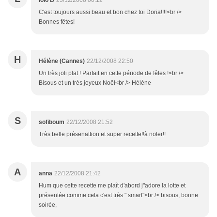
lolo B
23/12/2008 00:12
C'est toujours aussi beau et bon chez toi Doria!!!!<br />
Bonnes fêtes!
H
Hélène (Cannes)
22/12/2008 22:50
Un très joli plat ! Parfait en cette période de fêtes !<br />
Bisous et un très joyeux Noël<br /> Hélène
S
sofiboum
22/12/2008 21:52
Très belle présenattion et super recette!!à noter!!
A
anna
22/12/2008 21:42
Hum que cette recette me plaît d'abord j"adore la lotte et
présentée comme cela c'est très " smart"<br /> bisous, bonne
soirée,