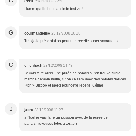
C
Chris
23/12/2008 22:41
Humm quelle belle assiette festive !
G
gourmandelise
23/12/2008 16:18
Très jolie présentation pour une recette super savoureuse.
C
c_lynhoch
23/12/2008 14:48
Je vais faire aussi une purée de panais si j'en trouve sur le
marché demain matin, sinon ce sera avec des patates douces
!<br /> Bizooo et merci pour cette recette. Céline
J
jacre
23/12/2008 11:27
à Noël je vais faire un poisson avec de la purée de
panais...joyeuses fêtes à toi...biz