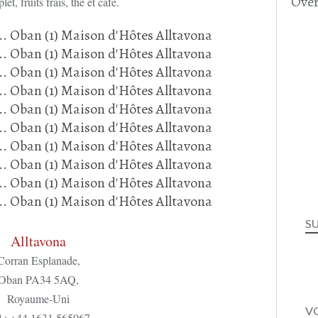
Over
et, fruits frais, thé et café.
S
Alltavona
Corran Esplanade,
Oban PA34 5AQ,
Royaume-Uni
VO
l :
+44 1631 565067