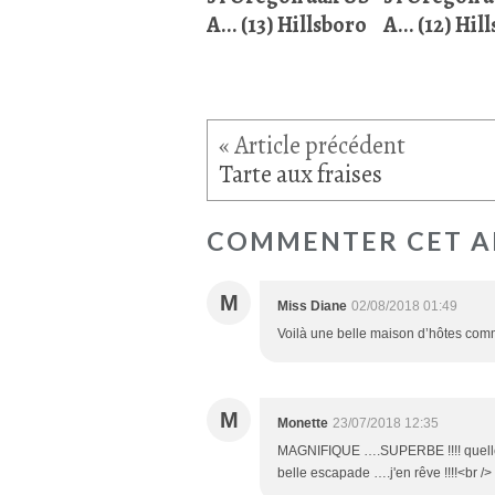
A... (13) Hillsboro
A... (12) Hil
Tarte aux fraises
COMMENTER CET A
M
Miss Diane
02/08/2018 01:49
Voilà une belle maison d’hôtes com
M
Monette
23/07/2018 12:35
MAGNIFIQUE ….SUPERBE !!!! quelle ambi
belle escapade ….j'en rêve !!!!<br />