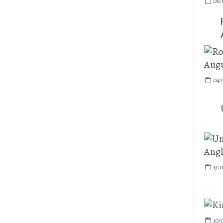
06/
04/
13/0
10/