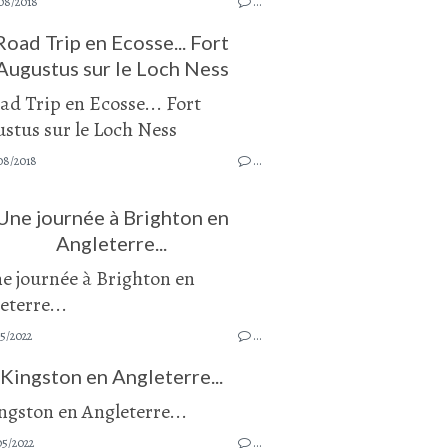
08/2018
…
Road Trip en Ecosse... Fort
Augustus sur le Loch Ness
08/2018
…
Une journée à Brighton en
Angleterre...
5/2022
…
Kingston en Angleterre...
05/2022
…