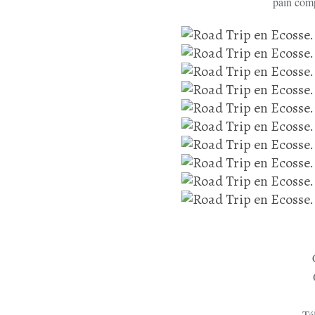
pain compl
Té