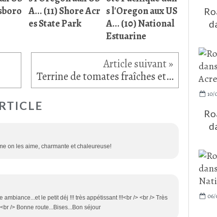
lsboro
A... (11) Shore Acr
s l'Oregon aux US
Roa
es State Park
A... (10) National
d
Estuarine
Terrine de tomates fraîches et aubergine
10/
RTICLE
Roa
d
me on les aime, charmante et chaleureuse!
06/
ance...et le petit déj !!! très appétissant !!!<br /> <br /> Très
 <br /> Bonne route...Bises...Bon séjour