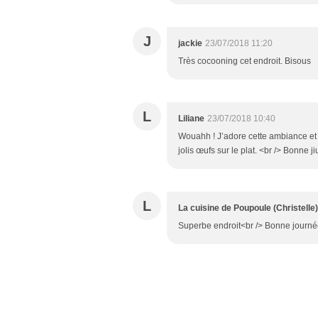
J
jackie
23/07/2018 11:20
Très cocooning cet endroit. Bisous
L
Liliane
23/07/2018 10:40
Wouahh ! J’adore cette ambiance et le
jolis œufs sur le plat. <br /> Bonne j
L
La cuisine de Poupoule (Christelle)
Superbe endroit<br /> Bonne journé