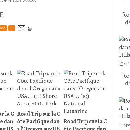
E
Roa
d
ost
0
18/
Roa
d
r la C
Road Trip sur la C
ue dan
ôte Pacifique dan
Road Trip sur la C
14/0
aux US
s l'Oregon aux US
ôte Pacifique dan