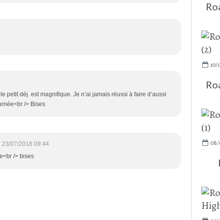
Roa
10/
Roa
 petit dèj. est magnifique. Je n’ai jamais réussi à faire d’aussi
iurnée<br /> Bises
08/
23/07/2018 09:44
e<br /> bises