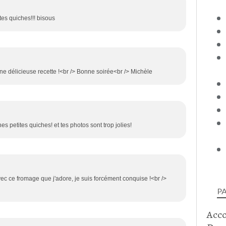
ites quiches!!! bisous
une délicieuse recette !<br /> Bonne soirée<br /> Michèle
petites quiches! et tes photos sont trop jolies!
c ce fromage que j'adore, je suis forcément conquise !<br />
P
Acc