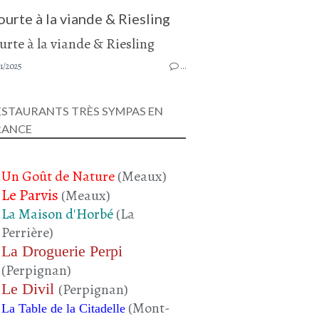
ourte à la viande & Riesling
1/2025
…
ESTAURANTS TRÈS SYMPAS EN
RANCE
Un Goût de Nature
(Meaux)
Le Parvis
(Meaux)
La Maison d'Horbé
(La
Perrière)
La Droguerie Perpi
(Perpignan)
Le Divil
(Perpignan)
(Mont-
La Table de la Citadelle