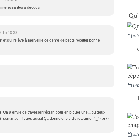
 interessantes à découvrir.
Qui
2015 18:38
04/
t et qui relève à merveille ce genre de petite recette! bonne
T
17/1
! On a envie de traverser l'écran pour en piquer une... ou deux
US, sont magnifiques aussi! Ça donne envie d'y retourner ^_^<br />
02/1