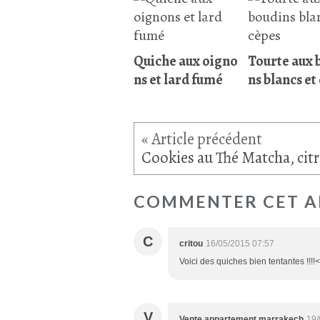
Quiche aux oigno
Tourte aux 
ns et lard fumé
ns blancs et
COMMENTER CET A
C
critou
16/05/2015 07:57
Voici des quiches bien tentantes !!!
V
Vente appartement marrakech
19/