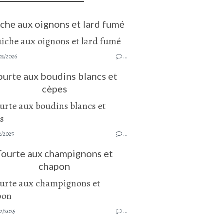
che aux oignons et lard fumé
02/2026
…
ourte aux boudins blancs et
cèpes
2/2025
…
Tourte aux champignons et
chapon
2/2025
…