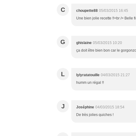
C
choupette88
05/03/2015 16:45
Une bien jolie recette !!<br /> Belle 
G
ghislaine
05/03/2015 10:20
ça doit être bien bon car le gorgonzo
L
lylyratatouille
04/03/2015 21:27
humm un régal !!
J
Joséphine
04/03/2015 18:54
De très jolies quiches !