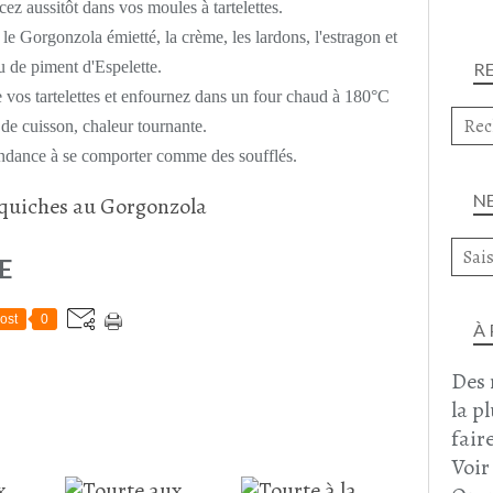
ez aussitôt dans vos moules à tartelettes.
le Gorgonzola émietté, la crème, les lardons, l'estragon et
 de piment d'Espelette.
R
e vos tartelettes et enfournez dans un four chaud à 180°C
de cuisson, chaleur tournante.
endance à se comporter comme des soufflés.
N
E
ost
0
À
Des 
la p
faire
Voir