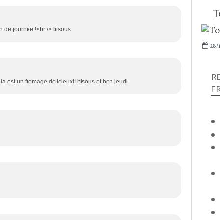
T
fin de journée !<br /> bisous
28/1
R
la est un fromage délicieux!! bisous et bon jeudi
F