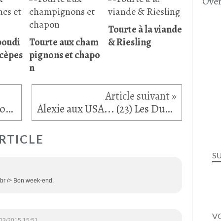
Over
Tourte à la viande
boudi
Tourte aux cham
& Riesling
 cèpes
pignons et chapo
n
Cookies au Thé Matcha, citron vert et fraises déshydratées
Alexie aux USA... (23) Les Dunes
RTICLE
S
!<br /> Bon week-end.
VO
03/2015 15:51