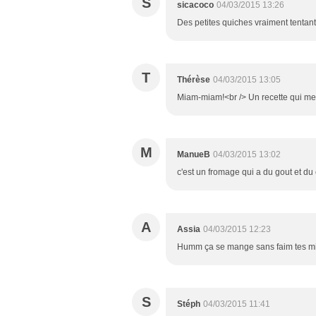
S
sicacoco
04/03/2015 13:26
Des petites quiches vraiment tentant
T
Thérèse
04/03/2015 13:05
Miam-miam!<br /> Un recette qui me p
M
ManueB
04/03/2015 13:02
c'est un fromage qui a du gout et du 
A
Assia
04/03/2015 12:23
Humm ça se mange sans faim tes min
S
Stéph
04/03/2015 11:41