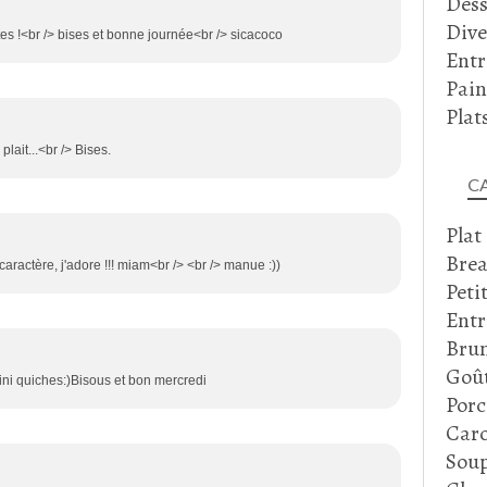
Dess
Dive
es !<br /> bises et bonne journée<br /> sicacoco
Entr
Pain
Plat
lait...<br /> Bises.
C
Plat
Brea
caractère, j'adore !!! miam<br /> <br /> manue :))
Peti
Entr
Bru
Goû
i quiches:)Bisous et bon mercredi
Porc
Caro
Soup