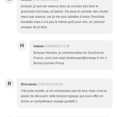
bonjour, je suis de valence donc je connais très bien le
granizado horchata, et j'adore. Ou peut-on acheter des chufas
merci par avance, car je me suis rabattue à boire l'horchata
bouteille mais il n'a pas le même goût pour moi, et j aimerai
essayer de le faire
H
holawa
03/09/2014 11:06
Bonjour Henebe, je commercialise du Souchet en
France, voici mon mail shollemaert@orange.fr.<br />
Bonne journée Prisca
R
Riricuisine
07/07/2014 09:34
Très jolie recette, je ne connaissais pas du tout, mais c'est un
plaisir de découvrir cette boisson typique qui nous offre en
prime un sympathique voyage gustatif ;)