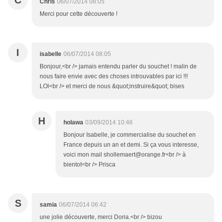
C
Chris
06/07/2014 08:05
Merci pour cette découverte !
I
isabelle
06/07/2014 08:05
Bonjour,<br /> jamais entendu parler du souchet ! malin de
nous faire envie avec des choses introuvables par ici !!!
LOl<br /> et merci de nous &quot;instruire&quot; bises
H
holawa
03/09/2014 10:46
Bonjour Isabelle, je commercialise du souchet en
France depuis un an et demi. Si ça vous interesse,
voici mon mail shollemaert@orange.fr<br /> à
bientot<br /> Prisca
S
samia
06/07/2014 06:42
une jolie découverte, merci Doria.<br /> bizou