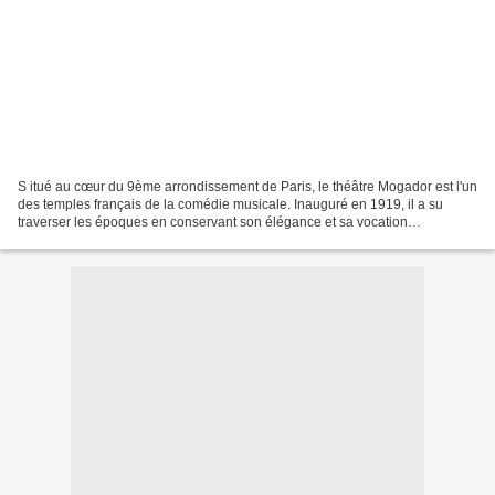
S itué au cœur du 9ème arrondissement de Paris, le théâtre Mogador est l'un
des temples français de la comédie musicale. Inauguré en 1919, il a su
traverser les époques en conservant son élégance et sa vocation
spectaculaire. Sa salle à l'italienne, son...